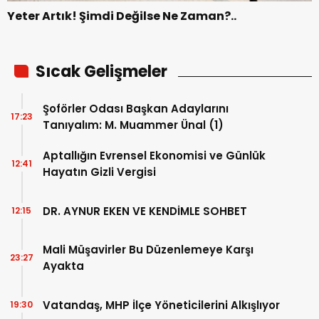
Yeter Artık! Şimdi Değilse Ne Zaman?..
Sıcak Gelişmeler
Şoförler Odası Başkan Adaylarını
17:23
Tanıyalım: M. Muammer Ünal (1)
Aptallığın Evrensel Ekonomisi ve Günlük
12:41
Hayatın Gizli Vergisi
DR. AYNUR EKEN VE KENDİMLE SOHBET
12:15
Mali Müşavirler Bu Düzenlemeye Karşı
23:27
Ayakta
Vatandaş, MHP İlçe Yöneticilerini Alkışlıyor
19:30