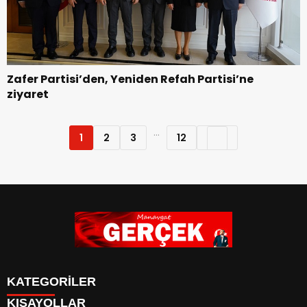
Zafer Partisi’den, Yeniden Refah Partisi’ne
ziyaret
...
1
2
3
12
KATEGORİLER
KISAYOLLAR