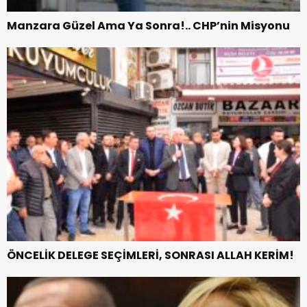
Manzara Güzel Ama Ya Sonra!.. CHP’nin Misyonu
ÖNCELİK DELEGE SEÇİMLERİ, SONRASI ALLAH KERİM!