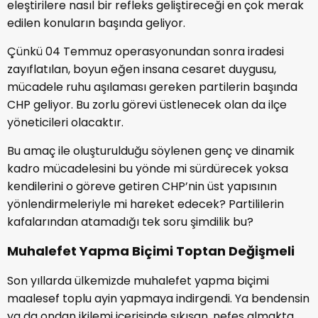
eleştirilere nasıl bir refleks geliştireceği en çok merak
edilen konuların başında geliyor.
Çünkü 04 Temmuz operasyonundan sonra iradesi
zayıflatılan, boyun eğen insana cesaret duygusu,
mücadele ruhu aşılaması gereken partilerin başında
CHP geliyor. Bu zorlu görevi üstlenecek olan da ilçe
yöneticileri olacaktır.
Bu amaç ile oluşturulduğu söylenen genç ve dinamik
kadro mücadelesini bu yönde mi sürdürecek yoksa
kendilerini o göreve getiren CHP’nin üst yapısının
yönlendirmeleriyle mi hareket edecek? Partililerin
kafalarından atamadığı tek soru şimdilik bu?
Muhalefet Yapma Biçimi Toptan Değişmeli
Son yıllarda ülkemizde muhalefet yapma biçimi
maalesef toplu ayin yapmaya indirgendi. Ya bendensin
ya da ondan ikilemi içerisinde sıkışan, nefes almakta