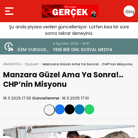
Giriş
Yap
Şu anda piyasa verileri güncelleniyor. Lütfen kısa bir süre
sonra tekrar deneyiniz.
4 Ağustos 2026 - 19:47
URGUSU:
YENİ BİR DİN: SOSYAL MEDYA
MELİ”
ANASAYFA
Siyaset
Manzara Güzel Ama Ya Sonra!.. CHP’nin Misyonu
Manzara Güzel Ama Ya Sonra!..
CHP’nin Misyonu
16.11.2025 17:30
Güncellenme :
16.11.2025 17:31