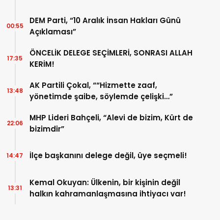
DEM Parti, “10 Aralık İnsan Hakları Günü
00:55
Açıklaması”
ÖNCELİK DELEGE SEÇİMLERİ, SONRASI ALLAH
17:35
KERİM!
AK Partili Çokal, ““Hizmette zaaf,
13:48
yönetimde şaibe, söylemde çelişki…”
MHP Lideri Bahçeli, “Alevi de bizim, Kürt de
22:06
bizimdir”
İlçe başkanını delege değil, üye seçmeli!
14:47
Kemal Okuyan: Ülkenin, bir kişinin değil
13:31
halkın kahramanlaşmasına ihtiyacı var!