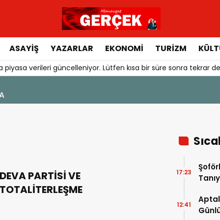
ASAYIŞ
YAZARLAR
EKONOMI
TURIZM
KÜLT
 piyasa verileri güncelleniyor. Lütfen kısa bir süre sonra tekrar de
Sıca
Şoför
17:23
DEVA PARTİSİ VE
Tanıy
TOTALİTERLEŞME
Aptal
12:41
Günlü