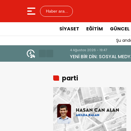
Haber ara...
SIYASET
EĞITIM
GÜNCEL
Şu anda
4 Ağustos 2026 - 19:47
YENİ BİR DİN: SOSYAL MEDYA
parti