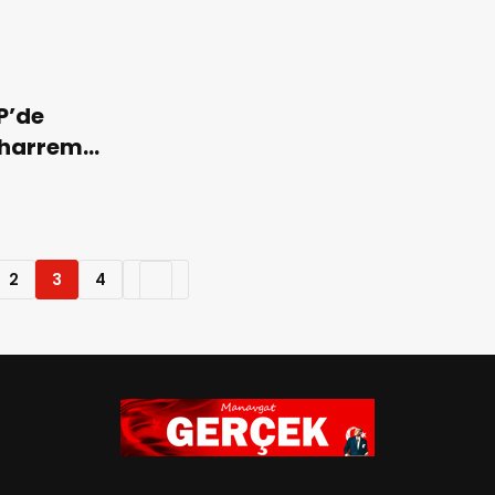
P’de
harrem
e İddiası
2
3
4