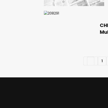
CH
Mu
İnc
1