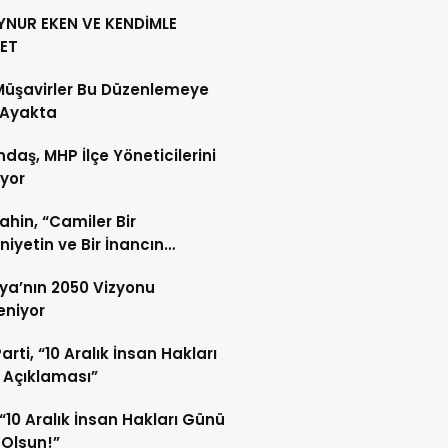
YNUR EKEN VE KENDİMLE
ET
Müşavirler Bu Düzenlemeye
 Ayakta
daş, MHP İlçe Yöneticilerini
ıyor
Şahin, “Camiler Bir
iyetin ve Bir İnancın
lidir”
ya’nın 2050 Vizyonu
leniyor
arti, “10 Aralık İnsan Hakları
 Açıklaması”
“10 Aralık İnsan Hakları Günü
 Olsun!”