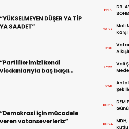
DR. A
12:15
SOHB
“YÜKSELMEYEN DÜŞER YA TİP
YA SAADET”
Mali 
23:27
Karşı
Vatan
19:30
Alkışl
“Partililerimizi kendi
Vali 
17:22
vicdanlarıyla baş başa
Meden
Temsi
bırakıyoruz”
Antal
16:56
Şekil
DEM P
00:55
Günü
“Demokrasi için mücadele
veren vatanseverleriz”
MDH, 
00:24
Kutlu