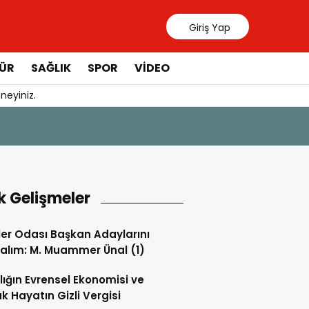
Giriş Yap
ÜR
SAĞLIK
SPOR
VIDEO
neyiniz.
31 Temmuz 20
Manavgat 
k Gelişmeler
ler Odası Başkan Adaylarını
alım: M. Muammer Ünal (1)
lığın Evrensel Ekonomisi ve
k Hayatın Gizli Vergisi