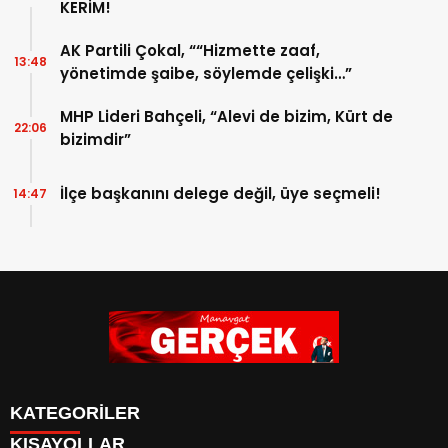
KERİM!
AK Partili Çokal, ““Hizmette zaaf,
13:48
yönetimde şaibe, söylemde çelişki…”
MHP Lideri Bahçeli, “Alevi de bizim, Kürt de
22:06
bizimdir”
İlçe başkanını delege değil, üye seçmeli!
14:47
KATEGORİLER
KISAYOLLAR