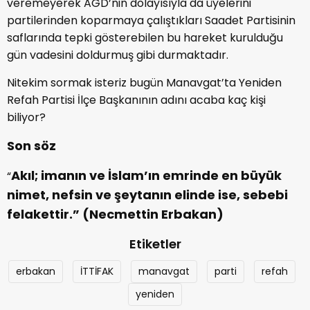
veremeyerek AGD’nin dolayısıyla da üyelerini
partilerinden koparmaya çalıştıkları Saadet Partisinin
saflarında tepki gösterebilen bu hareket kurulduğu
gün vadesini doldurmuş gibi durmaktadır.
Nitekim sormak isteriz bugün Manavgat’ta Yeniden
Refah Partisi İlçe Başkanının adını acaba kaç kişi
biliyor?
Son söz
Akıl; imanın ve İslam’ın emrinde en büyük
“
nimet, nefsin ve şeytanın elinde ise, sebebi
felakettir.” (Necmettin Erbakan)
Etiketler
erbakan
İTTİFAK
manavgat
parti
refah
yeniden