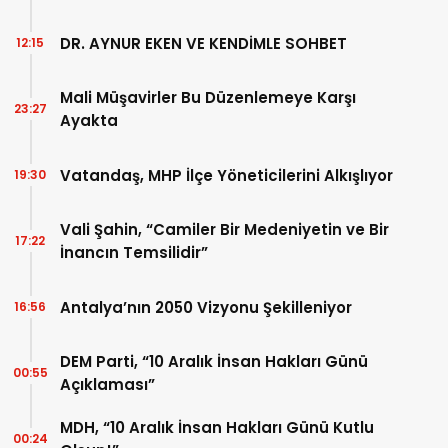
DR. AYNUR EKEN VE KENDİMLE SOHBET
12:15
Mali Müşavirler Bu Düzenlemeye Karşı
23:27
Ayakta
Vatandaş, MHP İlçe Yöneticilerini Alkışlıyor
19:30
Vali Şahin, “Camiler Bir Medeniyetin ve Bir
17:22
İnancın Temsilidir”
Antalya’nın 2050 Vizyonu Şekilleniyor
16:56
DEM Parti, “10 Aralık İnsan Hakları Günü
00:55
Açıklaması”
MDH, “10 Aralık İnsan Hakları Günü Kutlu
00:24