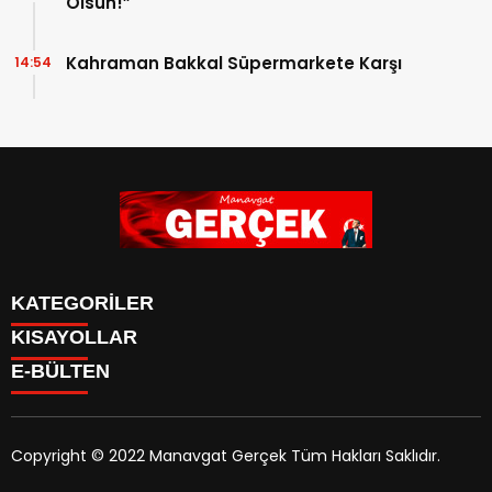
Olsun!”
Kahraman Bakkal Süpermarkete Karşı
14:54
KATEGORİLER
KISAYOLLAR
Siyaset
E-BÜLTEN
Eğitim
Güncel
Asayiş
Yazarlar
Copyright © 2022 Manavgat Gerçek Tüm Hakları Saklıdır.
Ekonomi
manavgatgercek.com
e-bültenine abone olarak,