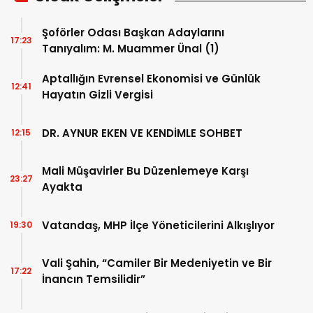
Şoförler Odası Başkan Adaylarını
17:23
Tanıyalım: M. Muammer Ünal (1)
Aptallığın Evrensel Ekonomisi ve Günlük
12:41
Hayatın Gizli Vergisi
DR. AYNUR EKEN VE KENDİMLE SOHBET
12:15
Mali Müşavirler Bu Düzenlemeye Karşı
23:27
Ayakta
Vatandaş, MHP İlçe Yöneticilerini Alkışlıyor
19:30
Vali Şahin, “Camiler Bir Medeniyetin ve Bir
17:22
İnancın Temsilidir”