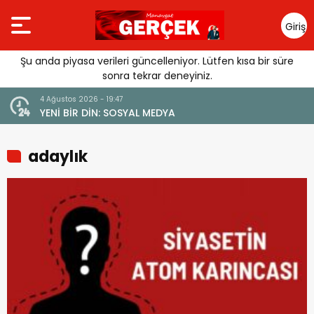
Giriş
Yap
Şu anda piyasa verileri güncelleniyor. Lütfen kısa bir süre
sonra tekrar deneyiniz.
4 Ağustos 2026 - 19:47
URGUSU:
YENİ BİR DİN: SOSYAL MEDYA
MELİ”
adaylık