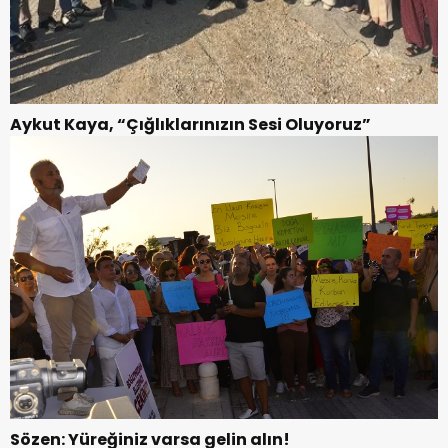
Aykut Kaya, “Çığlıklarınızın Sesi Oluyoruz”
Sözen: Yüreğiniz varsa gelin alın!