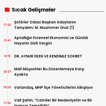
Sıcak Gelişmeler
Şoförler Odası Başkan Adaylarını
17:23
Tanıyalım: M. Muammer Ünal (1)
Aptallığın Evrensel Ekonomisi ve Günlük
12:41
Hayatın Gizli Vergisi
DR. AYNUR EKEN VE KENDİMLE SOHBET
12:15
Mali Müşavirler Bu Düzenlemeye Karşı
23:27
Ayakta
Vatandaş, MHP İlçe Yöneticilerini Alkışlıyor
19:30
Vali Şahin, “Camiler Bir Medeniyetin ve Bir
17:22
İnancın Temsilidir”