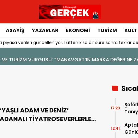
ASAYIŞ
YAZARLAR
EKONOMI
TURIZM
KÜLT
 piyasa verileri güncelleniyor. Lütfen kısa bir süre sonra tekrar de
YA
Sıca
Şoför
17:23
‘YAŞLI ADAM VE DENİZ’
Tanıy
ADANALI TİYATROSEVERLERLE
Aptal
BULUŞTU
12:41
Günlü