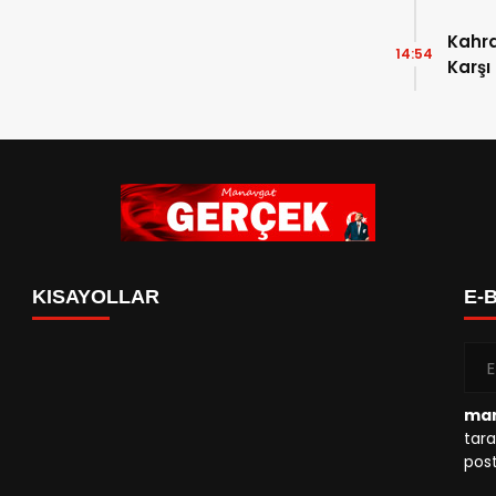
Kahr
14:54
Karşı
KISAYOLLAR
E-
man
tara
post