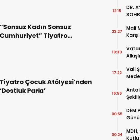
DR. A
12:15
SOHB
“Sonsuz Kadın Sonsuz
Mali 
23:27
Cumhuriyet” Tiyatro
Karşı
Oyununa Büyük Ödül
Vatan
19:30
Alkışl
Vali 
17:22
Meden
Tiyatro Çocuk Atölyesi’nden
Temsi
‘Dostluk Parkı’
Antal
16:56
Şekil
DEM P
00:55
Günü
MDH, 
00:24
Kutlu