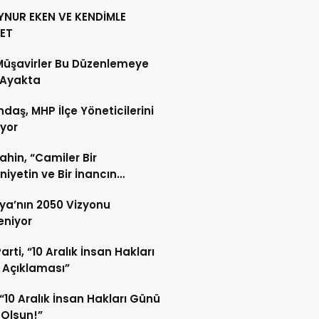
YNUR EKEN VE KENDİMLE
ET
Müşavirler Bu Düzenlemeye
 Ayakta
daş, MHP İlçe Yöneticilerini
ıyor
Şahin, “Camiler Bir
iyetin ve Bir İnancın
lidir”
ya’nın 2050 Vizyonu
leniyor
arti, “10 Aralık İnsan Hakları
 Açıklaması”
“10 Aralık İnsan Hakları Günü
 Olsun!”