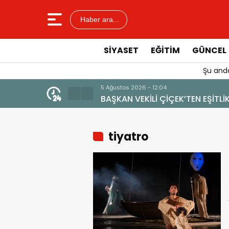
Haber ara...
SIYASET
EĞITIM
GÜNCEL
Şu anda
4 Ağustos 2026 - 19:47
İ”
YENİ BİR DİN: SOSYAL MED
tiyatro