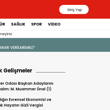
Giriş Yap
ÜR
SAĞLIK
SPOR
VIDEO
neyiniz.
31 Te
Mana
k Gelişmeler
ler Odası Başkan Adaylarını
alım: M. Muammer Ünal (1)
lığın Evrensel Ekonomisi ve
k Hayatın Gizli Vergisi