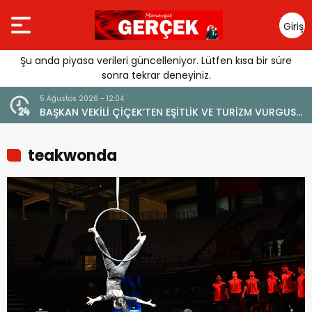
Giriş
Yap
Şu anda piyasa verileri güncelleniyor. Lütfen kısa bir süre
sonra tekrar deneyiniz.
5 Ağustos 2026 - 12:04
BAŞKAN VEKİLİ ÇİÇEK’TEN EŞİTLİK VE TURİZM VURGUSU:
“MANAVGAT’IN MARKA DEĞERİNE ZARAR VERİLMEMELİ”
teakwonda