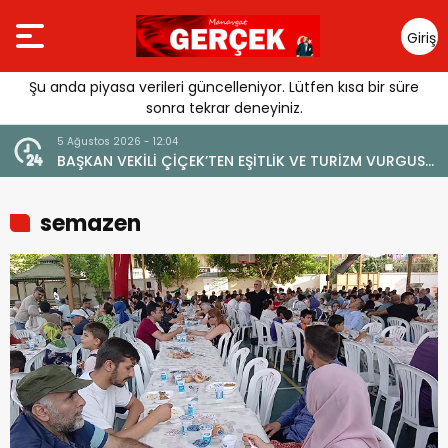
Giriş
Yap
Şu anda piyasa verileri güncelleniyor. Lütfen kısa bir süre
sonra tekrar deneyiniz.
5 Ağustos 2026 - 12:04
BAŞKAN VEKİLİ ÇİÇEK’TEN EŞİTLİK VE TURİZM VURGUSU:
“MANAVGAT’IN MARKA DEĞERİNE ZARAR VERİLMEMELİ”
semazen