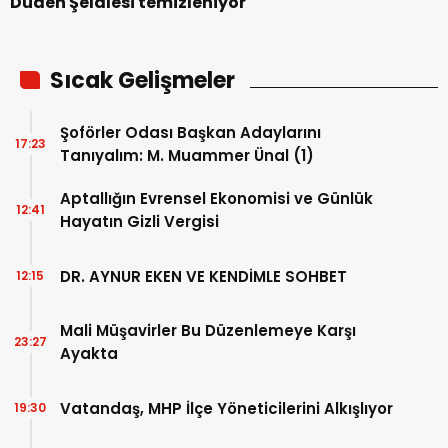
Düden Şelalesi temizleniyor
Sıcak Gelişmeler
Şoförler Odası Başkan Adaylarını
17:23
Tanıyalım: M. Muammer Ünal (1)
Aptallığın Evrensel Ekonomisi ve Günlük
12:41
Hayatın Gizli Vergisi
DR. AYNUR EKEN VE KENDİMLE SOHBET
12:15
Mali Müşavirler Bu Düzenlemeye Karşı
23:27
Ayakta
Vatandaş, MHP İlçe Yöneticilerini Alkışlıyor
19:30