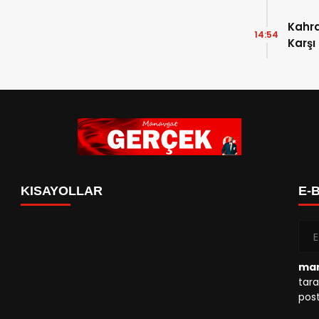
Kahr
14:54
Karşı
KISAYOLLAR
E-
man
tara
post