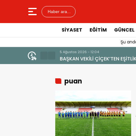
Haber ara...
SIYASET
EĞITIM
GÜNCEL
Şu anda
4 Ağustos 2026 - 19:
 VERİLMEMELİ”
YENİ BİR DİN:
puan