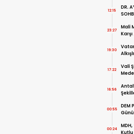
DR. A
12:15
SOHB
Mali 
23:27
Karşı
Vatan
19:30
Alkışl
Vali 
17:22
Meden
Temsi
Antal
16:56
Şekil
DEM P
00:55
Günü
MDH, 
00:24
Kutlu