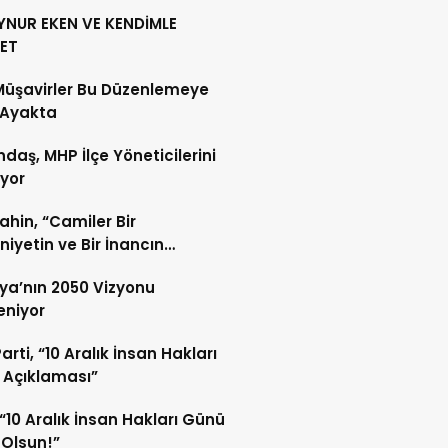
YNUR EKEN VE KENDİMLE
ET
Müşavirler Bu Düzenlemeye
 Ayakta
daş, MHP İlçe Yöneticilerini
ıyor
Şahin, “Camiler Bir
iyetin ve Bir İnancın
lidir”
ya’nın 2050 Vizyonu
leniyor
arti, “10 Aralık İnsan Hakları
 Açıklaması”
“10 Aralık İnsan Hakları Günü
 Olsun!”