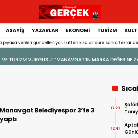
ASAYIŞ
YAZARLAR
EKONOMI
TURIZM
KÜLT
 piyasa verileri güncelleniyor. Lütfen kısa bir süre sonra tekrar de
47
 SOSYAL MEDYA
Sıca
Şoför
17:23
Manavgat Belediyespor 3’te 3
Tanıy
yaptı
Aptal
12:41
Günlü