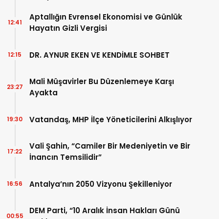
Aptallığın Evrensel Ekonomisi ve Günlük
12:41
Hayatın Gizli Vergisi
DR. AYNUR EKEN VE KENDİMLE SOHBET
12:15
Mali Müşavirler Bu Düzenlemeye Karşı
23:27
Ayakta
Vatandaş, MHP İlçe Yöneticilerini Alkışlıyor
19:30
Vali Şahin, “Camiler Bir Medeniyetin ve Bir
17:22
İnancın Temsilidir”
Antalya’nın 2050 Vizyonu Şekilleniyor
16:56
DEM Parti, “10 Aralık İnsan Hakları Günü
00:55