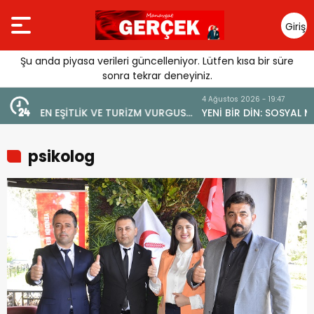
Giriş
Yap
Şu anda piyasa verileri güncelleniyor. Lütfen kısa bir süre
sonra tekrar deneyiniz.
4 Ağustos 2026 - 19:47
URGUSU:
YENİ BİR DİN: SOSYAL MEDYA
MELİ”
psikolog