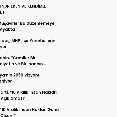
YNUR EKEN VE KENDİMLE
ET
Müşavirler Bu Düzenlemeye
 Ayakta
daş, MHP İlçe Yöneticilerini
ıyor
Şahin, “Camiler Bir
iyetin ve Bir İnancın
lidir”
ya’nın 2050 Vizyonu
leniyor
arti, “10 Aralık İnsan Hakları
 Açıklaması”
“10 Aralık İnsan Hakları Günü
 Olsun!”