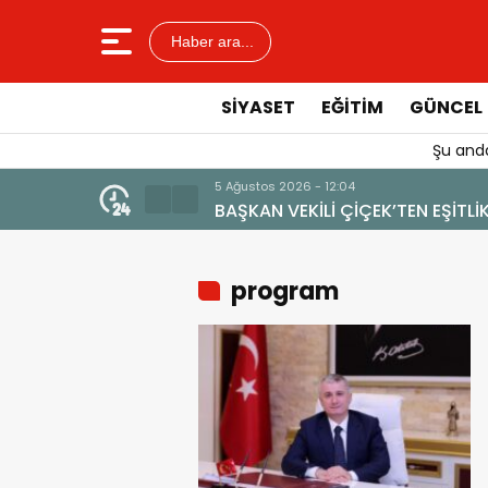
Haber ara...
SIYASET
EĞITIM
GÜNCEL
Şu anda
4 Ağustos 202
ARAR VERİLMEMELİ”
YENİ BİR 
program