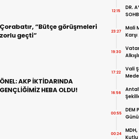
DR. A
12:15
SOHB
Çorabatır, “Bütçe görüşmeleri
Mali 
23:27
zorlu geçti”
Karşı
Vatan
19:30
Alkışl
Vali 
17:22
Meden
ÖNEL: AKP İKTİDARINDA
Temsi
GENÇLİĞİMİZ HEBA OLDU!
Antal
16:56
Şekil
DEM P
00:55
Günü
MDH, 
00:24
Kutlu