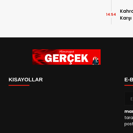
Kahr
14:54
Karşı
KISAYOLLAR
E-
man
tara
post