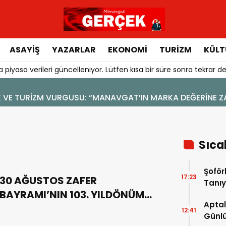
ASAYIŞ
YAZARLAR
EKONOMI
TURIZM
KÜLT
 piyasa verileri güncelleniyor. Lütfen kısa bir süre sonra tekrar de
6 - 19:47
DİN: SOSYAL MEDYA
Sıca
Şoför
17:23
30 AĞUSTOS ZAFER
Tanıy
BAYRAMI’NIN 103. YILDÖNÜMÜ
Aptal
KUTLAMA PROGRAMI
12:41
Günlü