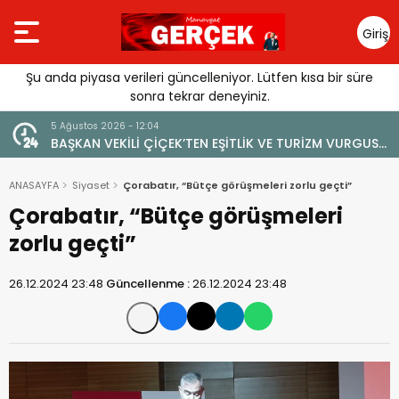
Giriş
Yap
Şu anda piyasa verileri güncelleniyor. Lütfen kısa bir süre
sonra tekrar deneyiniz.
4 Ağustos 2026 - 19:47
ŞİTLİK VE TURİZM VURGUSU:
YENİ BİR DİN: SOSYAL MEDYA
İNE ZARAR VERİLMEMELİ”
ANASAYFA
Siyaset
Çorabatır, “Bütçe görüşmeleri zorlu geçti”
Çorabatır, “Bütçe görüşmeleri
zorlu geçti”
26.12.2024 23:48
Güncellenme :
26.12.2024 23:48