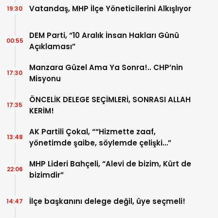
Vatandaş, MHP İlçe Yöneticilerini Alkışlıyor
19:30
DEM Parti, “10 Aralık İnsan Hakları Günü
00:55
Açıklaması”
Manzara Güzel Ama Ya Sonra!.. CHP’nin
17:30
Misyonu
ÖNCELİK DELEGE SEÇİMLERİ, SONRASI ALLAH
17:35
KERİM!
AK Partili Çokal, ““Hizmette zaaf,
13:48
yönetimde şaibe, söylemde çelişki…”
MHP Lideri Bahçeli, “Alevi de bizim, Kürt de
22:06
bizimdir”
İlçe başkanını delege değil, üye seçmeli!
14:47