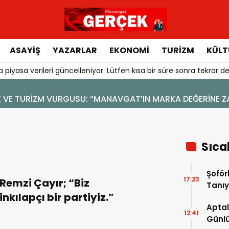
ASAYIŞ
YAZARLAR
EKONOMI
TURIZM
KÜLT
 piyasa verileri güncelleniyor. Lütfen kısa bir süre sonra tekrar de
KA DEĞERİNE ZARAR VERİLMEMELİ”
Sıca
Şoför
17:23
Remzi Çayır; “Biz
Tanıy
inkılapçı bir partiyiz.”
Aptal
12:41
Günlü