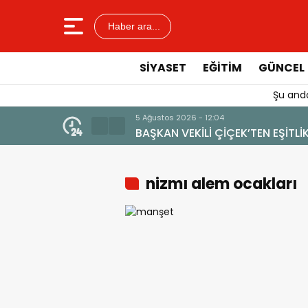
Haber ara...
SIYASET
EĞITIM
GÜNCEL
Şu anda
ÇEK’TEN EŞİTLİK VE TURİZM VURGUSU: “MANAVGAT’IN MAR
nizmı alem ocakları