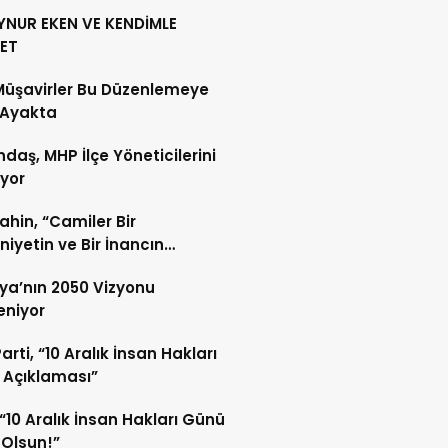
YNUR EKEN VE KENDİMLE
ET
Müşavirler Bu Düzenlemeye
 Ayakta
daş, MHP İlçe Yöneticilerini
ıyor
Şahin, “Camiler Bir
iyetin ve Bir İnancın
lidir”
ya’nın 2050 Vizyonu
leniyor
arti, “10 Aralık İnsan Hakları
 Açıklaması”
“10 Aralık İnsan Hakları Günü
 Olsun!”