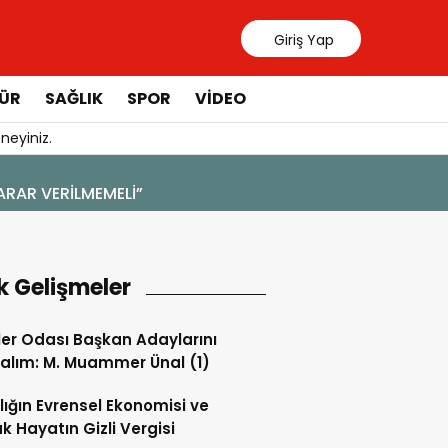
Giriş Yap
ÜR
SAĞLIK
SPOR
VIDEO
neyiniz.
4 Ağustos 2026 - 19:47
YENİ BİR DİN: SOSYAL MEDYA
k Gelişmeler
ler Odası Başkan Adaylarını
alım: M. Muammer Ünal (1)
lığın Evrensel Ekonomisi ve
k Hayatın Gizli Vergisi