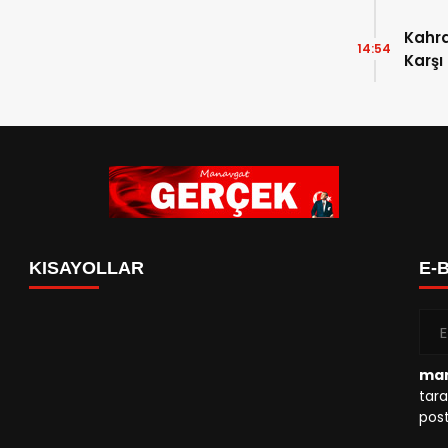
Kahr
14:54
Karşı
KISAYOLLAR
E-
man
tara
post