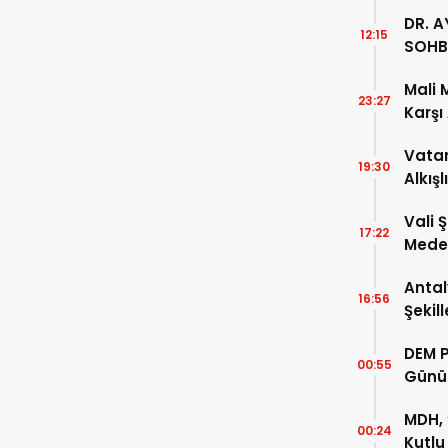
DR. A
12:15
SOHB
Mali 
23:27
Karşı
Vatan
19:30
Alkışl
Vali 
17:22
Meden
Temsi
Antal
16:56
Şekil
DEM P
00:55
Günü
MDH, 
00:24
Kutlu