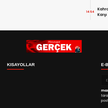
Kahr
14:54
Karşı
KISAYOLLAR
E-
man
tara
post