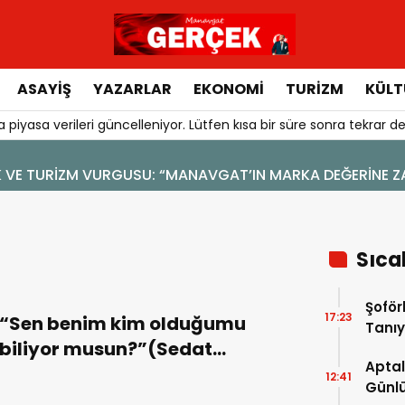
ASAYIŞ
YAZARLAR
EKONOMI
TURIZM
KÜLT
 piyasa verileri güncelleniyor. Lütfen kısa bir süre sonra tekrar de
4 Ağustos 2026 - 19:47
YENİ BİR DİN: SOSYAL MEDYA
Sıca
Şoför
17:23
“Sen benim kim olduğumu
Tanıy
biliyor musun?”(Sedat
Aptal
Memili)
12:41
Günlü