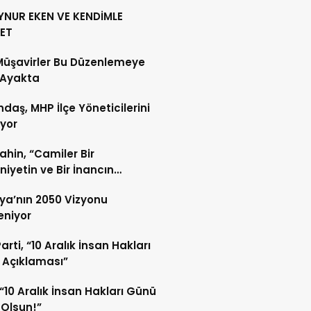
YNUR EKEN VE KENDİMLE
ET
Müşavirler Bu Düzenlemeye
 Ayakta
daş, MHP İlçe Yöneticilerini
ıyor
Şahin, “Camiler Bir
iyetin ve Bir İnancın
lidir”
ya’nın 2050 Vizyonu
leniyor
arti, “10 Aralık İnsan Hakları
 Açıklaması”
“10 Aralık İnsan Hakları Günü
 Olsun!”