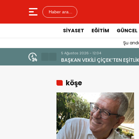
Haber ara...
SIYASET
EĞITIM
GÜNCEL
Şu anda
VGAT’IN MARKA DEĞERİNE ZARAR VERİLMEMELİ”
köşe