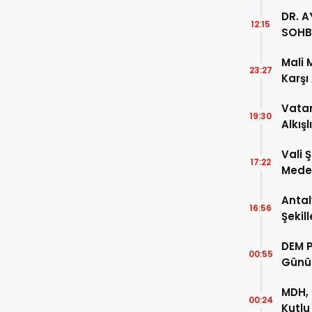
DR. A
12:15
SOHB
Mali 
23:27
Karşı
Vatan
19:30
Alkışl
Vali 
17:22
Meden
Temsi
Antal
16:56
Şekil
DEM P
00:55
Günü
MDH, 
00:24
Kutlu