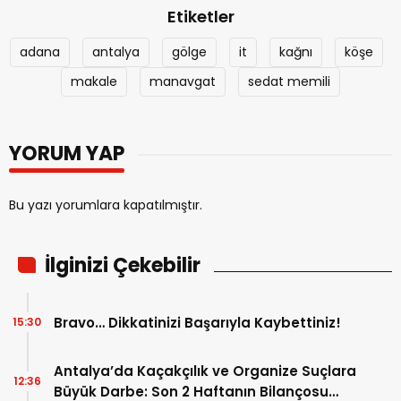
Etiketler
adana
antalya
gölge
it
kağnı
köşe
makale
manavgat
sedat memili
YORUM YAP
Bu yazı yorumlara kapatılmıştır.
İlginizi Çekebilir
Bravo… Dikkatinizi Başarıyla Kaybettiniz!
15:30
Antalya’da Kaçakçılık ve Organize Suçlara
12:36
Büyük Darbe: Son 2 Haftanın Bilançosu