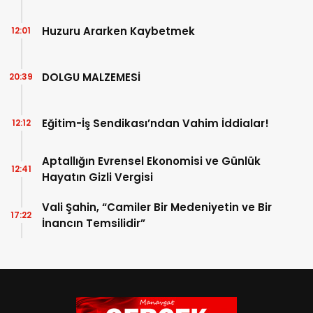
Açıklandı!
Huzuru Ararken Kaybetmek
12:01
DOLGU MALZEMESİ
20:39
Eğitim-İş Sendikası’ndan Vahim İddialar!
12:12
Aptallığın Evrensel Ekonomisi ve Günlük
12:41
Hayatın Gizli Vergisi
Vali Şahin, “Camiler Bir Medeniyetin ve Bir
17:22
İnancın Temsilidir”