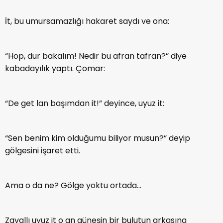
İt, bu umursamazlığı hakaret saydı ve ona:
“Hop, dur bakalım! Nedir bu afran tafran?” diye
kabadayılık yaptı. Çomar:
“De get lan başımdan it!” deyince, uyuz it:
“Sen benim kim olduğumu biliyor musun?” deyip
gölgesini işaret etti.
Ama o da ne? Gölge yoktu ortada…
Zavallı uyuz it o an güneşin bir bulutun arkasına