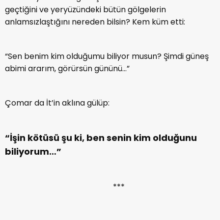
geçtiğini ve yeryüzündeki bütün gölgelerin
anlamsızlaştığını nereden bilsin? Kem küm etti:
“Sen benim kim olduğumu biliyor musun? Şimdi güneş
abimi ararım, görürsün gününü…”
Çomar da İt’in aklına gülüp:
“İşin kötüsü şu ki, ben senin kim olduğunu
biliyorum…”
***