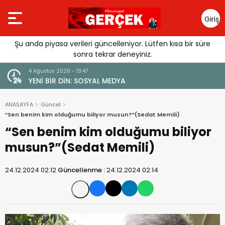
Giriş
Yap
Şu anda piyasa verileri güncelleniyor. Lütfen kısa bir süre
sonra tekrar deneyiniz.
4 Ağustos 2026 - 19:47
URGUSU:
YENİ BİR DİN: SOSYAL MEDYA
MELİ”
ANASAYFA
Güncel
“Sen benim kim olduğumu biliyor musun?”(Sedat Memili)
“Sen benim kim olduğumu biliyor
musun?”(Sedat Memili)
24.12.2024 02:12
Güncellenme :
24.12.2024 02:14