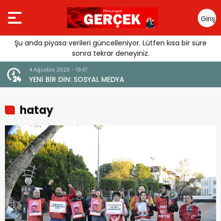
Giriş
Yap
Şu anda piyasa verileri güncelleniyor. Lütfen kısa bir süre
sonra tekrar deneyiniz.
4 Ağustos 2026 - 19:47
URGUSU:
YENİ BİR DİN: SOSYAL MEDYA
MELİ”
hatay