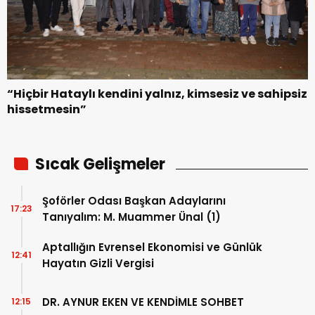
“Hiçbir Hataylı kendini yalnız, kimsesiz ve sahipsiz
hissetmesin”
Sıcak Gelişmeler
Şoförler Odası Başkan Adaylarını
17:23
Tanıyalım: M. Muammer Ünal (1)
Aptallığın Evrensel Ekonomisi ve Günlük
12:41
Hayatın Gizli Vergisi
DR. AYNUR EKEN VE KENDİMLE SOHBET
12:15