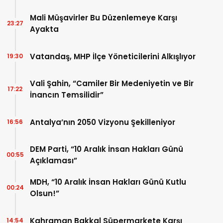
Mali Müşavirler Bu Düzenlemeye Karşı
23:27
Ayakta
Vatandaş, MHP İlçe Yöneticilerini Alkışlıyor
19:30
Vali Şahin, “Camiler Bir Medeniyetin ve Bir
17:22
İnancın Temsilidir”
Antalya’nın 2050 Vizyonu Şekilleniyor
16:56
DEM Parti, “10 Aralık İnsan Hakları Günü
00:55
Açıklaması”
MDH, “10 Aralık İnsan Hakları Günü Kutlu
00:24
Olsun!”
Kahraman Bakkal Süpermarkete Karşı
14:54