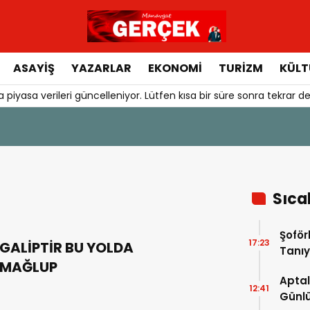
ASAYIŞ
YAZARLAR
EKONOMI
TURIZM
KÜLT
 piyasa verileri güncelleniyor. Lütfen kısa bir süre sonra tekrar de
Sıca
Şoför
17:23
GALİPTİR BU YOLDA
Tanıy
MAĞLUP
Aptal
12:41
Günlü