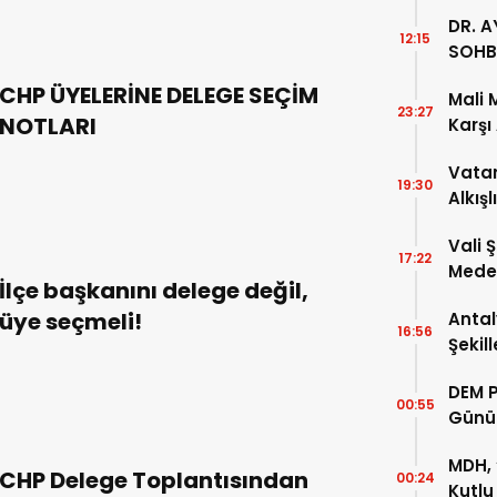
DR. A
12:15
SOHB
CHP ÜYELERİNE DELEGE SEÇİM
Mali 
23:27
NOTLARI
Karşı
Vatan
19:30
Alkışl
Vali 
17:22
Meden
İlçe başkanını delege değil,
Temsi
üye seçmeli!
Antal
16:56
Şekil
DEM P
00:55
Günü
MDH, 
CHP Delege Toplantısından
00:24
Kutlu