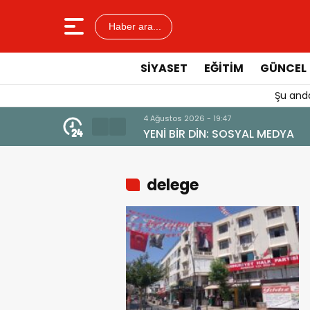
Haber ara...
SIYASET
EĞITIM
GÜNCEL
Şu anda
4 Ağustos 2026 - 19:47
YENİ BİR DİN: SOSYAL MEDYA
delege