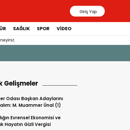
Giriş Yap
ÜR
SAĞLIK
SPOR
VIDEO
neyiniz.
31 Temmuz 20
Manavgat 
k Gelişmeler
ler Odası Başkan Adaylarını
alım: M. Muammer Ünal (1)
lığın Evrensel Ekonomisi ve
k Hayatın Gizli Vergisi