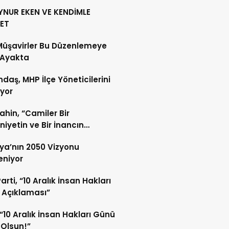
YNUR EKEN VE KENDİMLE
ET
Müşavirler Bu Düzenlemeye
 Ayakta
daş, MHP İlçe Yöneticilerini
ıyor
Şahin, “Camiler Bir
iyetin ve Bir İnancın
lidir”
ya’nın 2050 Vizyonu
leniyor
arti, “10 Aralık İnsan Hakları
 Açıklaması”
“10 Aralık İnsan Hakları Günü
 Olsun!”