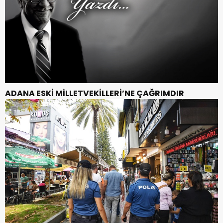
ADANA ESKİ MİLLETVEKİLLERİ’NE ÇAĞRIMDIR