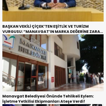
BAŞKAN VEKİLİ ÇİÇEK’TEN EŞİTLİK VE TURİZM
VURGUSU: “MANAVGAT’IN MARKA DEĞERİNE ZARAR
VERİLMEMELİ”
Manavgat Belediyesi Önünde Tehlikeli Eylem:
İşletme Yetkilisi Ekipmanları Ateşe Verdi!