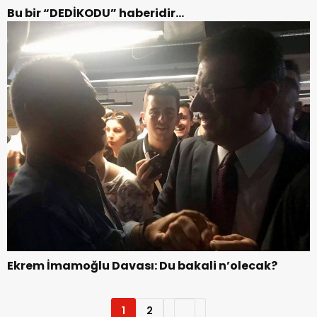
Bu bir “DEDİKODU” haberidir…
Ekrem İmamoğlu Davası: Du bakali n’olecak?
1
2