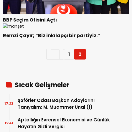
BBP Seçim Ofisini Açtı
Remzi Çayır; “Biz inkılapçı bir partiyiz.”
1
2
Sıcak Gelişmeler
Şoförler Odası Başkan Adaylarını
17:23
Tanıyalım: M. Muammer Ünal (1)
Aptallığın Evrensel Ekonomisi ve Günlük
12:41
Hayatın Gizli Vergisi