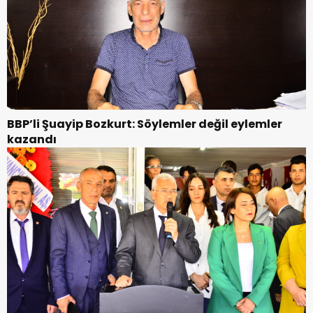
BBP’li Şuayip Bozkurt: Söylemler değil eylemler
kazandı