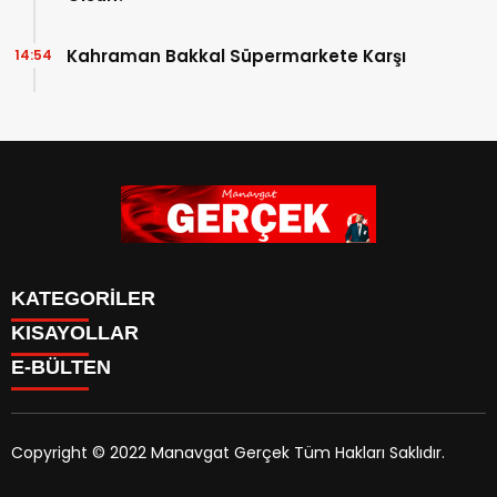
Kahraman Bakkal Süpermarkete Karşı
14:54
KATEGORİLER
KISAYOLLAR
Siyaset
E-BÜLTEN
Eğitim
Güncel
Asayiş
Yazarlar
Copyright © 2022 Manavgat Gerçek Tüm Hakları Saklıdır.
Ekonomi
manavgatgercek.com
e-bültenine abone olarak,
Turizm