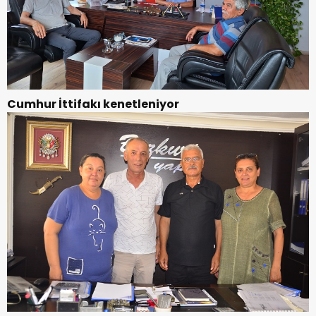
Cumhur İttifakı kenetleniyor