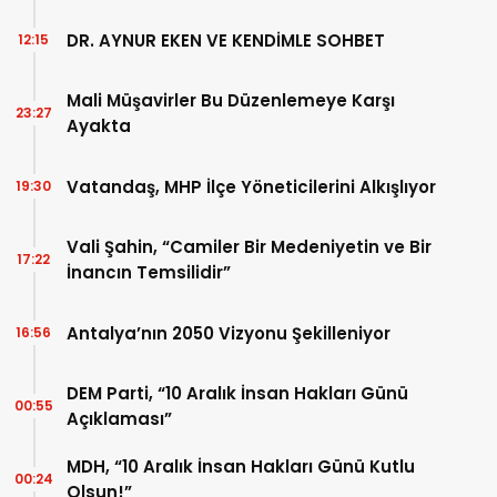
DR. AYNUR EKEN VE KENDİMLE SOHBET
12:15
Mali Müşavirler Bu Düzenlemeye Karşı
23:27
Ayakta
Vatandaş, MHP İlçe Yöneticilerini Alkışlıyor
19:30
Vali Şahin, “Camiler Bir Medeniyetin ve Bir
17:22
İnancın Temsilidir”
Antalya’nın 2050 Vizyonu Şekilleniyor
16:56
DEM Parti, “10 Aralık İnsan Hakları Günü
00:55
Açıklaması”
MDH, “10 Aralık İnsan Hakları Günü Kutlu
00:24
Olsun!”