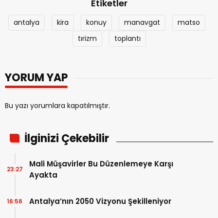
Etiketler
antalya
kira
konuy
manavgat
matso
tırizm
toplantı
YORUM YAP
Bu yazı yorumlara kapatılmıştır.
İlginizi Çekebilir
Mali Müşavirler Bu Düzenlemeye Karşı
23:27
Ayakta
Antalya’nın 2050 Vizyonu Şekilleniyor
16:56