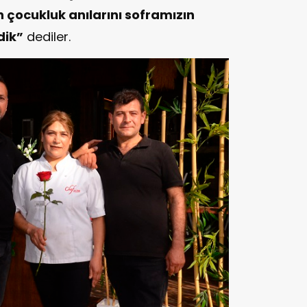
n çocukluk anılarını soframızın
dik”
dediler.