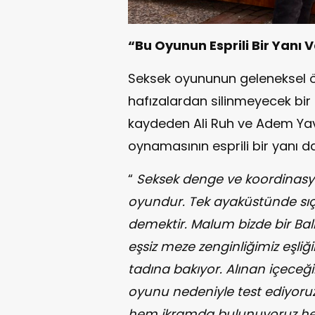
“Bu Oyunun Esprili Bir Yanı 
Seksek oyununun geleneksel öze
hafızalardan silinmeyecek bir 
kaydeden Ali Ruh ve Adem Yavu
oynamasının esprili bir yanı d
“
Seksek denge ve koordinasyon
oyundur. Tek ayaküstünde sı
demektir. Malum bizde bir Balık 
eşsiz meze zenginliğimiz eşliğ
tadına bakıyor. Alınan içeceği
oyunu nedeniyle test ediyoruz
hem ikramda bulunuyoruz hem