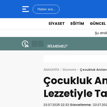
Haber ara...
SIYASET
EĞITIM
GÜNCEL
Şu anda
4 Ağustos 2026 - 19:47
YENİ BİR DİN: SOSYAL MEDYA
ANASAYFA
Ekonomi
Çocukluk Anıları
Çocukluk An
Lezzetiyle T
23.07.2025 22:32
Güncellenme :
23.07.20