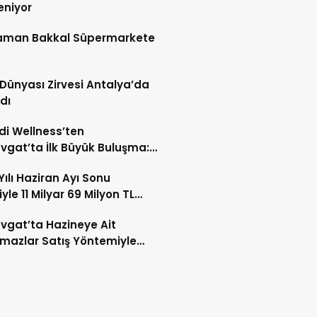
leniyor
aman Bakkal Süpermarkete
ş Dünyası Zirvesi Antalya’da
dı
i Wellness’ten
gat’ta İlk Büyük Buluşma:
Mede Aileye Katıldı
Yılı Haziran Ayı Sonu
iyle 11 Milyar 69 Milyon TL
ama Yapıldı
gat’ta Hazineye Ait
mazlar Satış Yöntemiyle
eştirilecek