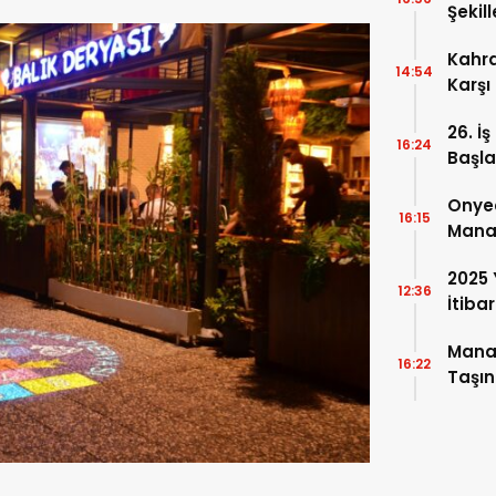
Şekil
Kahr
14:54
Karşı
26. İ
16:24
Başla
Onyed
16:15
Manav
Elif 
2025 
12:36
İtibar
Harc
Manav
16:22
Taşın
Özell