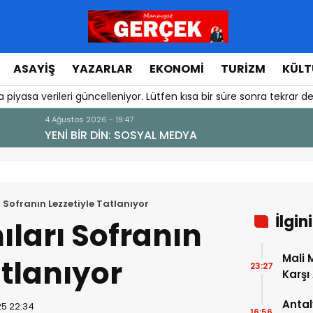
ASAYIŞ
YAZARLAR
EKONOMI
TURIZM
KÜLT
 piyasa verileri güncelleniyor. Lütfen kısa bir süre sonra tekrar de
 Sofranın Lezzetiyle Tatlanıyor
İlgin
ıları Sofranın
Mali 
atlanıyor
23:27
Karşı
Antal
25 22:34
16:56