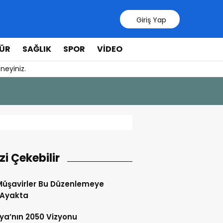
Giriş Yap
ÜR
SAĞLIK
SPOR
VIDEO
neyiniz.
31 Temmuz 20
Manavgat 
izi Çekebilir
Müşavirler Bu Düzenlemeye
 Ayakta
ya’nın 2050 Vizyonu