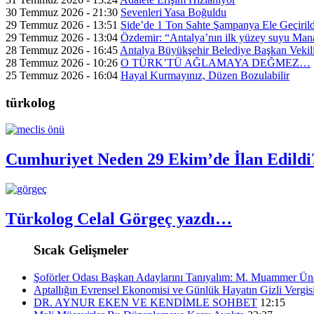
30 Temmuz 2026 - 21:30
Sevenleri Yasa Boğuldu
29 Temmuz 2026 - 13:51
Side’de 1 Ton Sahte Şampanya Ele Geçirild
29 Temmuz 2026 - 13:04
Özdemir: “Antalya’nın ilk yüzey suyu Mana
28 Temmuz 2026 - 16:45
Antalya Büyükşehir Belediye Başkan Vekil
28 Temmuz 2026 - 10:26
O TÜRK’TÜ AĞLAMAYA DEĞMEZ…
25 Temmuz 2026 - 16:04
Hayal Kurmayınız, Düzen Bozulabilir
türkolog
Cumhuriyet Neden 29 Ekim’de İlan Edildi
Türkolog Celal Görgeç yazdı…
Sıcak Gelişmeler
Şoförler Odası Başkan Adaylarını Tanıyalım: M. Muammer Üna
Aptallığın Evrensel Ekonomisi ve Günlük Hayatın Gizli Vergis
DR. AYNUR EKEN VE KENDİMLE SOHBET
12:15