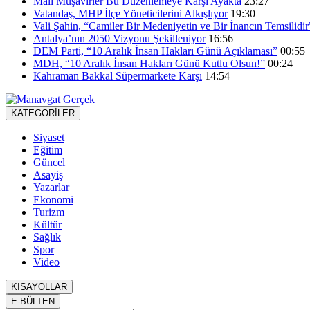
Mali Müşavirler Bu Düzenlemeye Karşı Ayakta
23:27
Vatandaş, MHP İlçe Yöneticilerini Alkışlıyor
19:30
Vali Şahin, “Camiler Bir Medeniyetin ve Bir İnancın Temsilidir
Antalya’nın 2050 Vizyonu Şekilleniyor
16:56
DEM Parti, “10 Aralık İnsan Hakları Günü Açıklaması”
00:55
MDH, “10 Aralık İnsan Hakları Günü Kutlu Olsun!”
00:24
Kahraman Bakkal Süpermarkete Karşı
14:54
KATEGORİLER
Siyaset
Eğitim
Güncel
Asayiş
Yazarlar
Ekonomi
Turizm
Kültür
Sağlık
Spor
Video
KISAYOLLAR
E-BÜLTEN