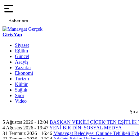
Haber ara...
Giriş Yap
Siyaset
Eğitim
Güncel
Asayiş
Yazarlar
Ekonomi
Turizm
Kültür
Sağlık
Spor
Video
Şu a
5 Ağustos 2026 - 12:04
BAŞKAN VEKİLİ ÇİÇEK’TEN EŞİTLİ
4 Ağustos 2026 - 19:47
YENİ BİR DİN: SOSYAL MEDYA
31 Temmuz 2026 - 16:46
Manavgat Belediyesi Önünde Tehlikeli Eylem
31 Temmuz 2026 - 13:24
Adalete Erişim Hızlanıyor