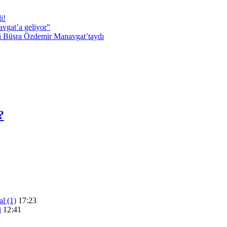
i!
vgat’a geliyor”
i Büşra Özdemir Manavgat’taydı
?
l (1)
17:23
i
12:41