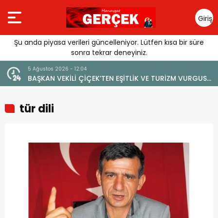
Giriş
Yap
Şu anda piyasa verileri güncelleniyor. Lütfen kısa bir süre
sonra tekrar deneyiniz.
5 Ağustos 2026 - 12:04
BAŞKAN VEKİLİ ÇİÇEK’TEN EŞİTLİK VE TURİZM VURGUSU:
“MANAVGAT’IN MARKA DEĞERİNE ZARAR VERİLMEMELİ”
tür dili