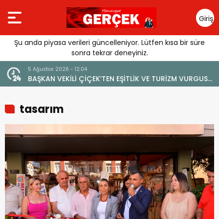
Giriş
Yap
Şu anda piyasa verileri güncelleniyor. Lütfen kısa bir süre
sonra tekrar deneyiniz.
5 Ağustos 2026 - 12:04
4 Ağustos
BAŞKAN VEKİLİ ÇİÇEK’TEN EŞİTLİK VE TURİZM VURGUSU:
YENİ Bİ
“MANAVGAT’IN MARKA DEĞERİNE ZARAR VERİLMEMELİ”
tasarım