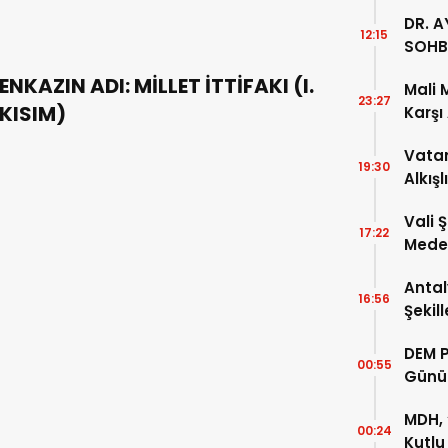
DR. A
12:15
SOHB
ENKAZIN ADI: MİLLET İTTİFAKI (I.
Mali 
23:27
KISIM)
Karşı
Vatan
19:30
Alkışl
Vali 
17:22
Meden
Temsi
Antal
16:56
Şekil
DEM P
00:55
Günü
MDH, 
00:24
Kutlu