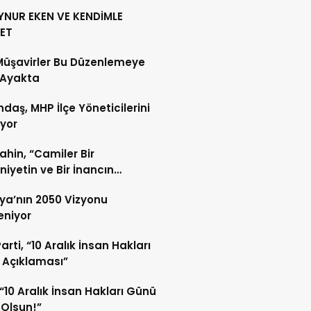
YNUR EKEN VE KENDİMLE
ET
Müşavirler Bu Düzenlemeye
 Ayakta
daş, MHP İlçe Yöneticilerini
ıyor
Şahin, “Camiler Bir
iyetin ve Bir İnancın
lidir”
ya’nın 2050 Vizyonu
leniyor
arti, “10 Aralık İnsan Hakları
 Açıklaması”
“10 Aralık İnsan Hakları Günü
 Olsun!”