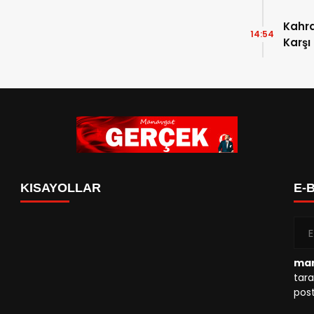
Kahr
14:54
Karşı
KISAYOLLAR
E-
man
tara
post