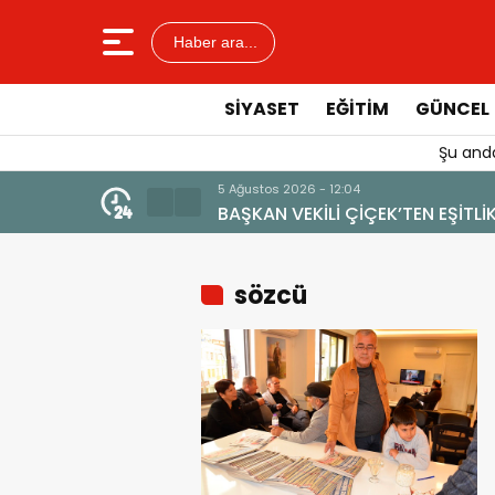
Haber ara...
SIYASET
EĞITIM
GÜNCEL
Şu anda
4 Ağustos 2026 - 19:47
İLMEMELİ”
YENİ BİR DİN: SOS
sözcü