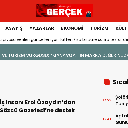
ASAYIŞ
YAZARLAR
EKONOMI
TURIZM
KÜLT
 piyasa verileri güncelleniyor. Lütfen kısa bir süre sonra tekrar de
YAL MEDYA
Sıca
Şoför
17:23
İş insanı Erol Özaydın’dan
Tanıy
Sözcü Gazetesi’ne destek
Aptal
12:41
Günlü