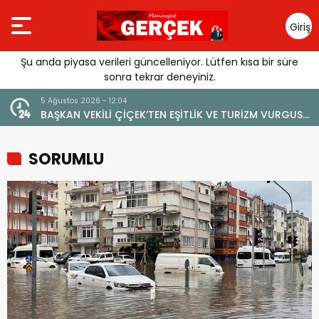
Giriş
Yap
Şu anda piyasa verileri güncelleniyor. Lütfen kısa bir süre
sonra tekrar deneyiniz.
5 Ağustos 2026 - 12:04
BAŞKAN VEKİLİ ÇİÇEK’TEN EŞİTLİK VE TURİZM VURGUSU:
“MANAVGAT’IN MARKA DEĞERİNE ZARAR VERİLMEMELİ”
SORUMLU