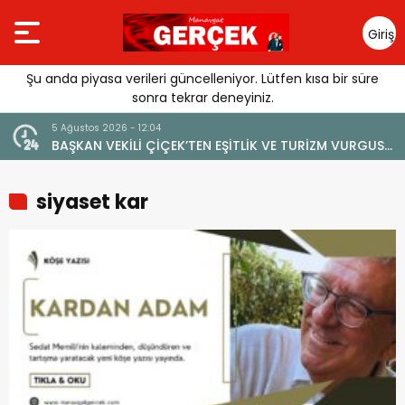
Giriş
Yap
Şu anda piyasa verileri güncelleniyor. Lütfen kısa bir süre
sonra tekrar deneyiniz.
5 Ağustos 2026 - 12:04
BAŞKAN VEKİLİ ÇİÇEK’TEN EŞİTLİK VE TURİZM VURGUSU:
“MANAVGAT’IN MARKA DEĞERİNE ZARAR VERİLMEMELİ”
siyaset kar