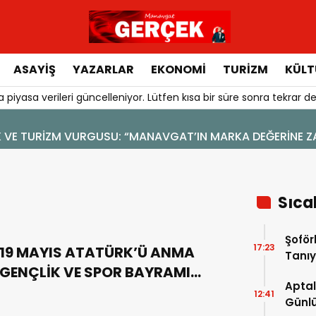
ASAYIŞ
YAZARLAR
EKONOMI
TURIZM
KÜLT
 piyasa verileri güncelleniyor. Lütfen kısa bir süre sonra tekrar de
VGAT’IN MARKA DEĞERİNE ZARAR VERİLMEMELİ”
Sıca
Şoför
17:23
19 MAYIS ATATÜRK’Ü ANMA
Tanıy
GENÇLİK VE SPOR BAYRAMI
Aptal
MESAJI
12:41
Günlü