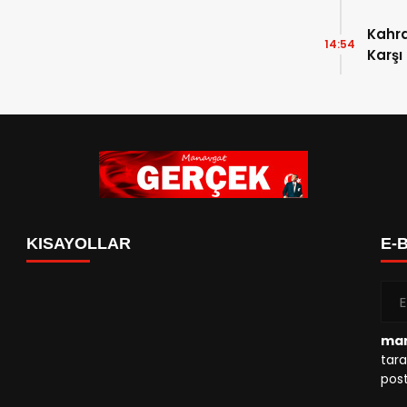
Kahr
14:54
Karşı
KISAYOLLAR
E-
man
tara
post