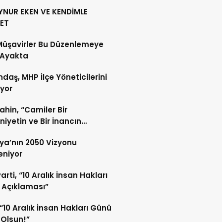
YNUR EKEN VE KENDİMLE
ET
Müşavirler Bu Düzenlemeye
 Ayakta
daş, MHP İlçe Yöneticilerini
ıyor
Şahin, “Camiler Bir
iyetin ve Bir İnancın
lidir”
ya’nın 2050 Vizyonu
leniyor
arti, “10 Aralık İnsan Hakları
 Açıklaması”
“10 Aralık İnsan Hakları Günü
 Olsun!”