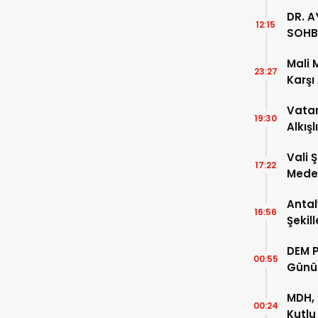
DR. A
12:15
SOHB
Mali 
23:27
Karşı
Vatan
19:30
Alkışl
Vali 
17:22
Meden
Temsi
Antal
16:56
Şekil
DEM P
00:55
Günü
MDH, 
00:24
Kutlu