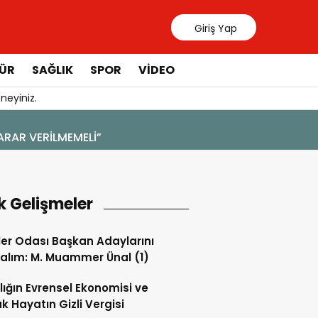
Giriş Yap
ÜR
SAĞLIK
SPOR
VIDEO
neyiniz.
4 Ağustos 2026 - 19:47
YENİ BİR DİN: SOSYAL MEDYA
k Gelişmeler
ler Odası Başkan Adaylarını
alım: M. Muammer Ünal (1)
lığın Evrensel Ekonomisi ve
k Hayatın Gizli Vergisi