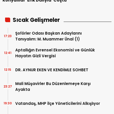
Konyalılar ‘Erik Dalıyla’ Coştu
Sıcak Gelişmeler
Şoförler Odası Başkan Adaylarını
17:23
Tanıyalım: M. Muammer Ünal (1)
Aptallığın Evrensel Ekonomisi ve Günlük
12:41
Hayatın Gizli Vergisi
DR. AYNUR EKEN VE KENDİMLE SOHBET
12:15
Mali Müşavirler Bu Düzenlemeye Karşı
23:27
Ayakta
Vatandaş, MHP İlçe Yöneticilerini Alkışlıyor
19:30