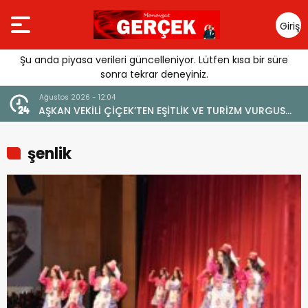
Giriş
Yap
Şu anda piyasa verileri güncelleniyor. Lütfen kısa bir süre
sonra tekrar deneyiniz.
4 Ağustos 2026 - 19:47
M VURGUSU:
YENİ BİR DİN: SOSYAL MEDYA
LMEMELİ”
şenlik