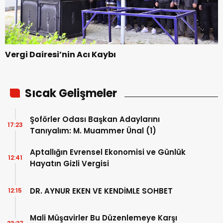
Vergi Dairesi’nin Acı Kaybı
Sıcak Gelişmeler
Şoförler Odası Başkan Adaylarını
17:23
Tanıyalım: M. Muammer Ünal (1)
Aptallığın Evrensel Ekonomisi ve Günlük
12:41
Hayatın Gizli Vergisi
DR. AYNUR EKEN VE KENDİMLE SOHBET
12:15
Mali Müşavirler Bu Düzenlemeye Karşı