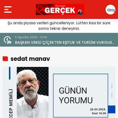
Giriş
Yap
Şu anda piyasa verileri güncelleniyor. Lütfen kısa bir süre
sonra tekrar deneyiniz.
5 Ağustos 2026 - 12:04
BAŞKAN VEKİLİ ÇİÇEK’TEN EŞİTLİK VE TURİZM VURGUSU:
“MANAVGAT’IN MARKA DEĞERİNE ZARAR VERİLMEMELİ”
sedat manav