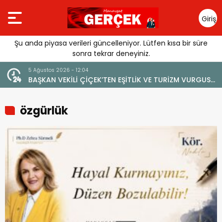
Giriş
Yap
Şu anda piyasa verileri güncelleniyor. Lütfen kısa bir süre
sonra tekrar deneyiniz.
4 Ağustos 2026 - 19:47
TURİZM VURGUSU:
YENİ BİR DİN: SOSYAL MEDYA
 VERİLMEMELİ”
özgürlük