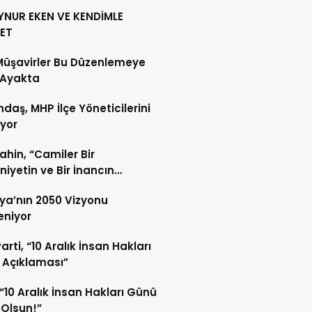
YNUR EKEN VE KENDİMLE
ET
Müşavirler Bu Düzenlemeye
 Ayakta
daş, MHP İlçe Yöneticilerini
ıyor
Şahin, “Camiler Bir
iyetin ve Bir İnancın
lidir”
ya’nın 2050 Vizyonu
leniyor
arti, “10 Aralık İnsan Hakları
 Açıklaması”
“10 Aralık İnsan Hakları Günü
 Olsun!”