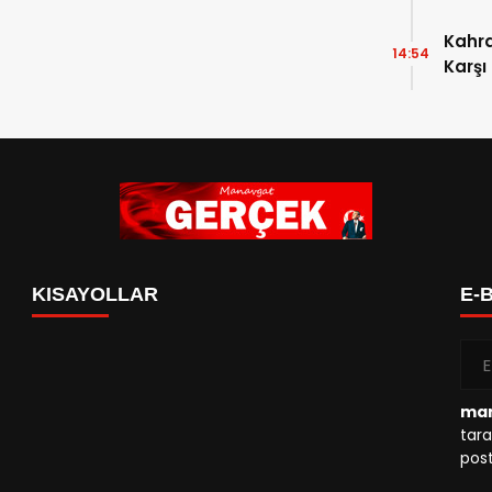
Kahr
14:54
Karşı
KISAYOLLAR
E-
man
tara
post