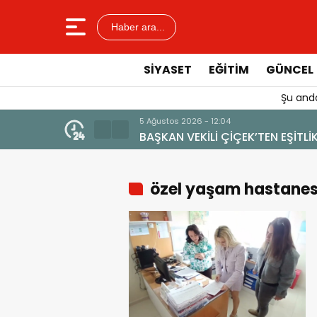
Haber ara...
SIYASET
EĞITIM
GÜNCEL
Şu anda
U: “MANAVGAT’IN MARKA DEĞERİNE ZARAR VERİLMEMELİ”
özel yaşam hastanes