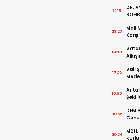
DR. A
12:15
SOHB
Mali 
23:27
Karşı
Vatan
19:30
Alkışl
Vali 
17:22
Meden
Temsi
Antal
16:56
Şekil
DEM P
00:55
Günü
MDH, 
00:24
Kutlu