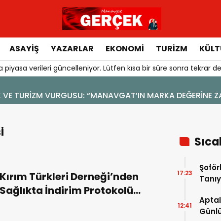
ASAYIŞ
YAZARLAR
EKONOMI
TURIZM
KÜLT
 piyasa verileri güncelleniyor. Lütfen kısa bir süre sonra tekrar de
4 Ağustos 2026 - 19:47
YENİ BİR DİN: SOSYAL MEDYA
i
Sıca
Şoför
17:23
Kırım Türkleri Derneği’nden
Tanıy
Sağlıkta İndirim Protokolü
Aptal
(Video Haber)
12:41
Günlü