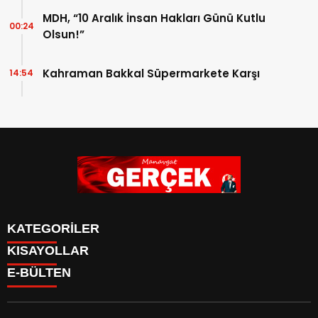
MDH, “10 Aralık İnsan Hakları Günü Kutlu
00:24
Olsun!”
Kahraman Bakkal Süpermarkete Karşı
14:54
KATEGORİLER
KISAYOLLAR
Siyaset
E-BÜLTEN
Eğitim
Güncel
Asayiş