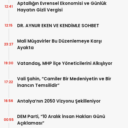
Aptallığın Evrensel Ekonomisi ve Günlük
12:41
Hayatın Gizli Vergisi
DR. AYNUR EKEN VE KENDİMLE SOHBET
12:15
Mali Müşavirler Bu Düzenlemeye Karşı
23:27
Ayakta
Vatandaş, MHP İlçe Yöneticilerini Alkışlıyor
19:30
Vali Şahin, “Camiler Bir Medeniyetin ve Bir
17:22
İnancın Temsilidir”
Antalya’nın 2050 Vizyonu Şekilleniyor
16:56
DEM Parti, “10 Aralık İnsan Hakları Günü
00:55
Açıklaması”