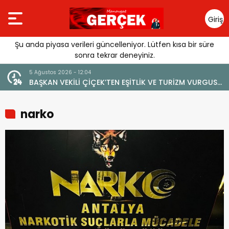
Giriş
Yap
Şu anda piyasa verileri güncelleniyor. Lütfen kısa bir süre
sonra tekrar deneyiniz.
4 Ağustos 2026 - 19:47
İZM VURGUSU:
YENİ BİR DİN: SOSYAL MEDYA
RİLMEMELİ”
narko