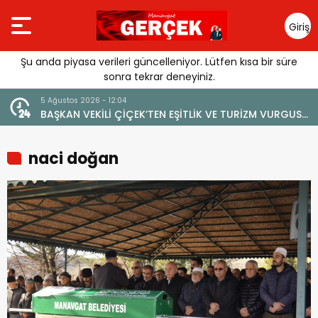
Giriş
Yap
Şu anda piyasa verileri güncelleniyor. Lütfen kısa bir süre
sonra tekrar deneyiniz.
2:04
4 Ağustos 2026 - 19:47
 ÇİÇEK’TEN EŞİTLİK VE TURİZM VURGUSU:
YENİ BİR DİN: SOSYAL 
 MARKA DEĞERİNE ZARAR VERİLMEMELİ”
naci doğan