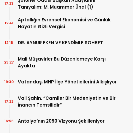
Şoförler Odası Başkan Adaylarını
17:23
Tanıyalım: M. Muammer Ünal (1)
Aptallığın Evrensel Ekonomisi ve Günlük
12:41
Hayatın Gizli Vergisi
DR. AYNUR EKEN VE KENDİMLE SOHBET
12:15
Mali Müşavirler Bu Düzenlemeye Karşı
23:27
Ayakta
Vatandaş, MHP İlçe Yöneticilerini Alkışlıyor
19:30
Vali Şahin, “Camiler Bir Medeniyetin ve Bir
17:22
İnancın Temsilidir”
Antalya’nın 2050 Vizyonu Şekilleniyor
16:56