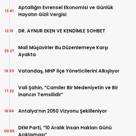
Aptallığın Evrensel Ekonomisi ve Günlük
12:41
Hayatın Gizli Vergisi
DR. AYNUR EKEN VE KENDİMLE SOHBET
12:15
Mali Müşavirler Bu Düzenlemeye Karşı
23:27
Ayakta
Vatandaş, MHP İlçe Yöneticilerini Alkışlıyor
19:30
Vali Şahin, “Camiler Bir Medeniyetin ve Bir
17:22
İnancın Temsilidir”
Antalya’nın 2050 Vizyonu Şekilleniyor
16:56
DEM Parti, “10 Aralık İnsan Hakları Günü
00:55
Açıklaması”