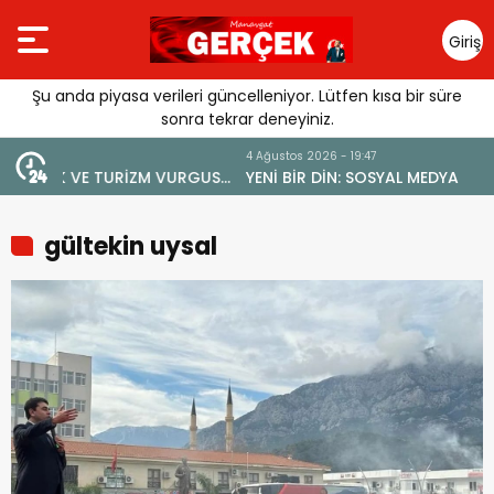
Giriş
Yap
Şu anda piyasa verileri güncelleniyor. Lütfen kısa bir süre
sonra tekrar deneyiniz.
4 Ağustos 2026 - 19:47
URGUSU:
YENİ BİR DİN: SOSYAL MEDYA
MELİ”
gültekin uysal