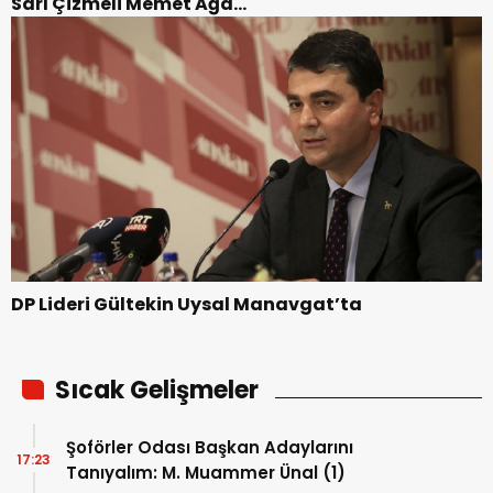
Sarı Çizmeli Memet Ağa…
DP Lideri Gültekin Uysal Manavgat’ta
Sıcak Gelişmeler
Şoförler Odası Başkan Adaylarını
17:23
Tanıyalım: M. Muammer Ünal (1)