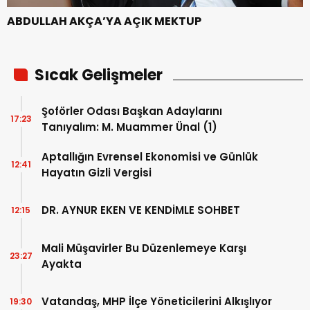
ABDULLAH AKÇA’YA AÇIK MEKTUP
Sıcak Gelişmeler
Şoförler Odası Başkan Adaylarını
17:23
Tanıyalım: M. Muammer Ünal (1)
Aptallığın Evrensel Ekonomisi ve Günlük
12:41
Hayatın Gizli Vergisi
DR. AYNUR EKEN VE KENDİMLE SOHBET
12:15
Mali Müşavirler Bu Düzenlemeye Karşı
23:27
Ayakta
Vatandaş, MHP İlçe Yöneticilerini Alkışlıyor
19:30