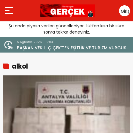
Giriş
Yap
Şu anda piyasa verileri güncelleniyor. Lütfen kısa bir süre
sonra tekrar deneyiniz.
4 Ağustos 2026 - 19:47
VURGUSU:
YENİ BİR DİN: SOSYAL MEDYA
MEMELİ”
alkol