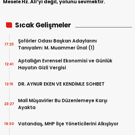
Mesele Hz. Ali’yi değil, yolunu sevmektir.
Sıcak Gelişmeler
Şoförler Odası Başkan Adaylarını
17:23
Tanıyalım: M. Muammer Ünal (1)
Aptallığın Evrensel Ekonomisi ve Günlük
12:41
Hayatın Gizli Vergisi
DR. AYNUR EKEN VE KENDİMLE SOHBET
12:15
Mali Müşavirler Bu Düzenlemeye Karşı
23:27
Ayakta
Vatandaş, MHP İlçe Yöneticilerini Alkışlıyor
19:30