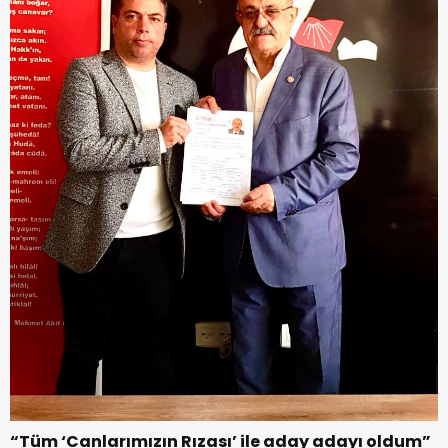
“Tüm ‘Canlarımızın Rızası’ ile aday adayı oldum”