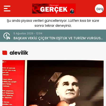
Giriş
Yap
Şu anda piyasa verileri güncelleniyor. Lütfen kısa bir süre
sonra tekrar deneyiniz.
4 Ağustos 2026 - 19:47
URGUSU:
YENİ BİR DİN: SOSYAL MEDYA
MELİ”
alevilik