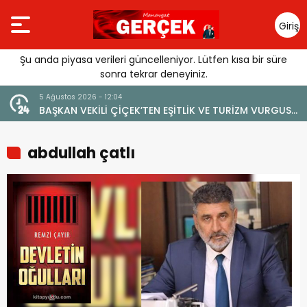
Giriş
Yap
Şu anda piyasa verileri güncelleniyor. Lütfen kısa bir süre
sonra tekrar deneyiniz.
4 Ağustos 2026 - 19:47
ŞİTLİK VE TURİZM VURGUSU:
YENİ BİR DİN: SOSYAL MEDYA
İNE ZARAR VERİLMEMELİ”
abdullah çatlı