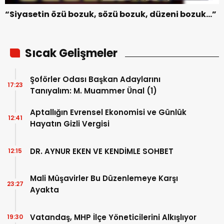
“Siyasetin özü bozuk, sözü bozuk, düzeni bozuk…”
Sıcak Gelişmeler
Şoförler Odası Başkan Adaylarını
17:23
Tanıyalım: M. Muammer Ünal (1)
Aptallığın Evrensel Ekonomisi ve Günlük
12:41
Hayatın Gizli Vergisi
DR. AYNUR EKEN VE KENDİMLE SOHBET
12:15
Mali Müşavirler Bu Düzenlemeye Karşı
23:27
Ayakta
Vatandaş, MHP İlçe Yöneticilerini Alkışlıyor
19:30