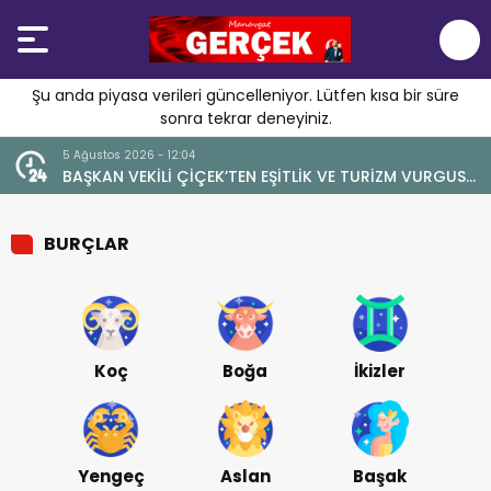
Şu anda piyasa verileri güncelleniyor. Lütfen kısa bir süre
sonra tekrar deneyiniz.
5 Ağustos 2026 - 12:04
4
BAŞKAN VEKİLİ ÇİÇEK’TEN EŞİTLİK VE TURİZM VURGUSU:
Y
“MANAVGAT’IN MARKA DEĞERİNE ZARAR VERİLMEMELİ”
BURÇLAR
Koç
Boğa
İkizler
Yengeç
Aslan
Başak