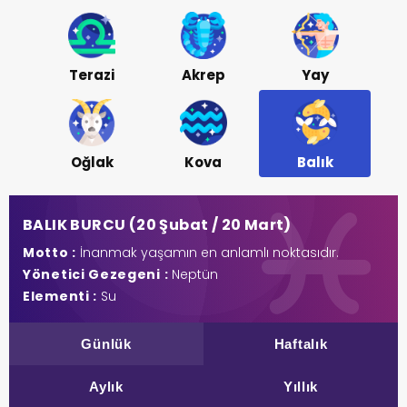
Terazi
Akrep
Yay
Oğlak
Kova
Balık
BALIK BURCU (20 Şubat / 20 Mart)
Motto :
İnanmak yaşamın en anlamlı noktasıdır.
Yönetici Gezegeni :
Neptün
Elementi :
Su
Günlük
Haftalık
Aylık
Yıllık