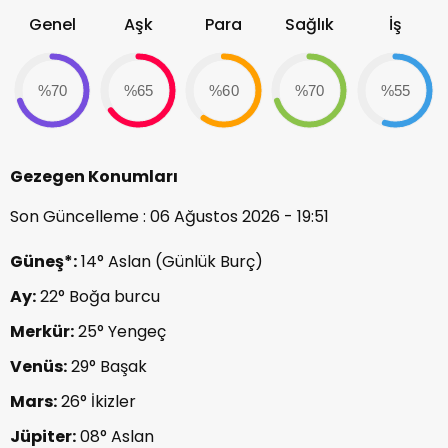
Genel
Aşk
Para
Sağlık
İş
%70
%65
%60
%70
%55
Gezegen Konumları
Son Güncelleme : 06 Ağustos 2026 - 19:51
Güneş*:
14° Aslan (Günlük Burç)
Ay:
22° Boğa burcu
Merkür:
25° Yengeç
Venüs:
29° Başak
Mars:
26° İkizler
Jüpiter:
08° Aslan