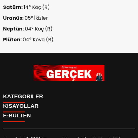
Satürn:
14° Koç (R)
Uranüs:
05° İkizler
Neptün:
04° Koç (R)
Plüton:
04° Kova (R)
KATEGORİLER
KISAYOLLAR
Siyaset
E-BÜLTEN
Eğitim
Güncel
Asayiş