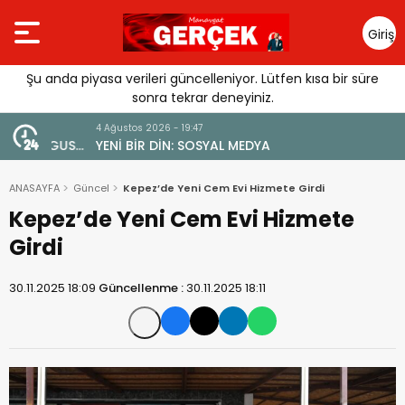
Giriş
Yap
Şu anda piyasa verileri güncelleniyor. Lütfen kısa bir süre
sonra tekrar deneyiniz.
4 Ağustos 2026 - 19:47
URGUSU:
YENİ BİR DİN: SOSYAL MEDYA
MELİ”
ANASAYFA
Güncel
Kepez’de Yeni Cem Evi Hizmete Girdi
Kepez’de Yeni Cem Evi Hizmete
Girdi
30.11.2025 18:09
Güncellenme :
30.11.2025 18:11