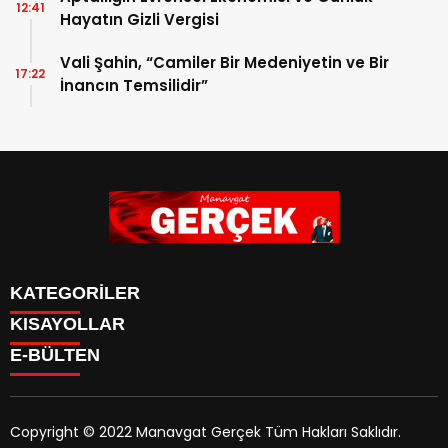
12:41
Hayatın Gizli Vergisi
Vali Şahin, “Camiler Bir Medeniyetin ve Bir
17:22
İnancın Temsilidir”
KATEGORİLER
KISAYOLLAR
Siyaset
E-BÜLTEN
Eğitim
Güncel
Asayiş
Yazarlar
Copyright © 2022 Manavgat Gerçek Tüm Hakları Saklıdır.