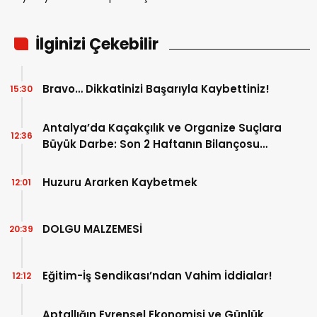
İlginizi Çekebilir
Bravo… Dikkatinizi Başarıyla Kaybettiniz!
15:30
Antalya’da Kaçakçılık ve Organize Suçlara
12:36
Büyük Darbe: Son 2 Haftanın Bilançosu
Açıklandı!
Huzuru Ararken Kaybetmek
12:01
DOLGU MALZEMESİ
20:39
Eğitim-İş Sendikası’ndan Vahim İddialar!
12:12
Aptallığın Evrensel Ekonomisi ve Günlük