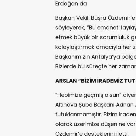
Erdoğan da
Başkan Vekili Büşra Özdemir’e 
söyleyerek, “Bu emaneti layıkı
etmek büyük bir sorumluluk gere
kolaylaştırmak amacıyla her z
Başkanımızın Antalya’ya bölge
Bizlerde bu süreçte her zaman 
ARSLAN “BİZİM İRADEMİZ TU
“Hepimize geçmiş olsun” diyen
Altınova Şube Başkanı Adnan A
tutuklanmamıştır. Bizim irademi
olarak üzerimize düşen ne vars
Özdemir’e desteklerini iletti.