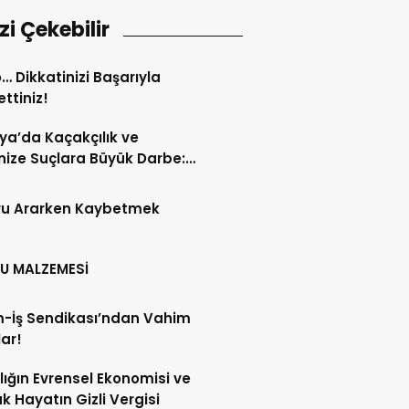
izi Çekebilir
… Dikkatinizi Başarıyla
ttiniz!
ya’da Kaçakçılık ve
ize Suçlara Büyük Darbe:
 Haftanın Bilançosu
andı!
ru Ararken Kaybetmek
U MALZEMESİ
m-İş Sendikası’ndan Vahim
lar!
lığın Evrensel Ekonomisi ve
k Hayatın Gizli Vergisi