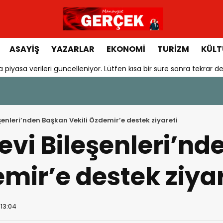
ASAYIŞ
YAZARLAR
EKONOMI
TURIZM
KÜLT
 piyasa verileri güncelleniyor. Lütfen kısa bir süre sonra tekrar de
şenleri’nden Başkan Vekili Özdemir’e destek ziyareti
evi Bileşenleri’n
emir’e destek ziyar
 13:04