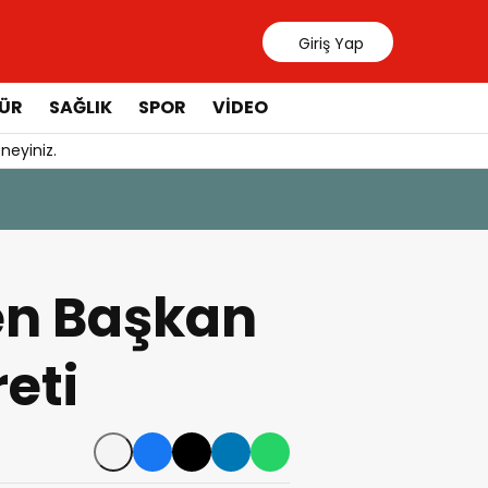
Giriş Yap
ÜR
SAĞLIK
SPOR
VIDEO
neyiniz.
31 Temmuz 20
Manavgat 
den Başkan
eti