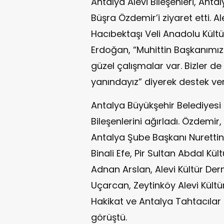
Antalya Alevi Bileşenleri, Anta
Büşra Özdemir’i ziyaret etti. A
Hacıbektaşı Veli Anadolu Kültü
Erdoğan, “Muhittin Başkanımız
güzel çalışmalar var. Bizler d
yanındayız” diyerek destek ver
Antalya Büyükşehir Belediyesi 
Bileşenlerini ağırladı. Özdemir
Antalya Şube Başkanı Nuretti
Binali Efe, Pir Sultan Abdal Kü
Adnan Arslan, Alevi Kültür De
Uçarcan, Zeytinköy Alevi Kül
Hakikat ve Antalya Tahtacılar
görüştü.