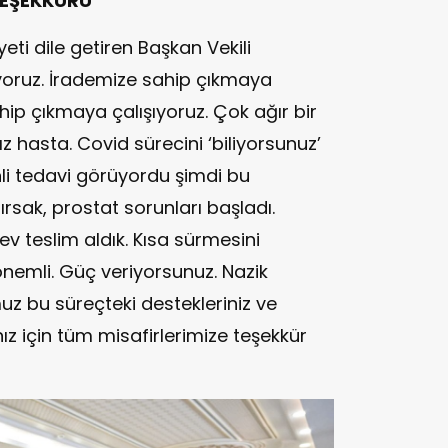
TEŞEKKÜRÜ
i dile getiren Başkan Vekili
yoruz. İrademize sahip çıkmaya
ip çıkmaya çalışıyoruz. Çok ağır bir
 hasta. Covid sürecini ‘biliyorsunuz’
nli tedavi görüyordu şimdi bu
sak, prostat sorunları başladı.
v teslim aldık. Kısa sürmesini
nemli. Güç veriyorsunuz. Nazik
uz bu süreçteki destekleriniz ve
 için tüm misafirlerimize teşekkür