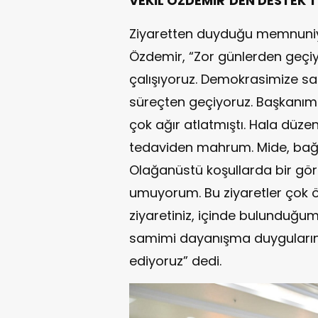
VEKİL ÖZDEMİR’DEN DESTEK 
Ziyaretten duyduğu memnuniyet
Özdemir, “Zor günlerden geçi
çalışıyoruz. Demokrasimize sah
süreçten geçiyoruz. Başkanımız
çok ağır atlatmıştı. Hala düze
tedaviden mahrum. Mide, bağır
Olağanüstü koşullarda bir göre
umuyorum. Bu ziyaretler çok ö
ziyaretiniz, içinde bulunduğum
samimi dayanışma duygularınız
ediyoruz” dedi.