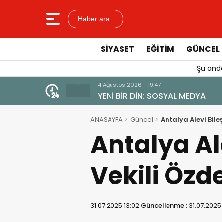
Haber ara...
SIYASET
EĞITIM
GÜNCEL
Şu anda
4 Ağustos 2026 - 19:47
YENİ BİR DİN: SOSYAL MEDYA
ANASAYFA
Güncel
Antalya Alevi Bile
Antalya Al
Vekili Özd
31.07.2025 13:02
Güncellenme :
31.07.2025