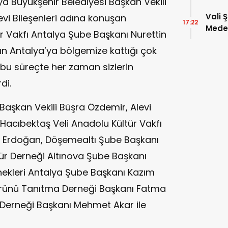
lya Büyükşehir Belediyesi Başkan Vekili
Vali 
levi Bileşenleri adına konuşan
17:22
Meden
r Vakfı Antalya Şube Başkanı Nurettin
Temsi
ın Antalya’ya bölgemize kattığı çok
e bu süreçte her zaman sizlerin
di.
Başkan Vekili Büşra Özdemir, Alevi
, Hacıbektaş Veli Anadolu Kültür Vakfı
n Erdoğan, Döşemealtı Şube Başkanı
ltür Derneği Altınova Şube Başkanı
rnekleri Antalya Şube Başkanı Kazım
türünü Tanıtma Derneği Başkanı Fatma
 Derneği Başkanı Mehmet Akar ile