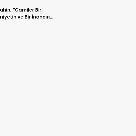
Şahin, “Camiler Bir
iyetin ve Bir İnancın
lidir”