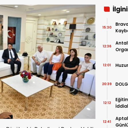
İlgin
Bravo
15:30
Kaybe
Antal
12:36
Organ
Son 2
Açıkl
Huzu
12:01
DOLG
20:39
Eğiti
12:12
İddia
Aptal
12:41
Günlü