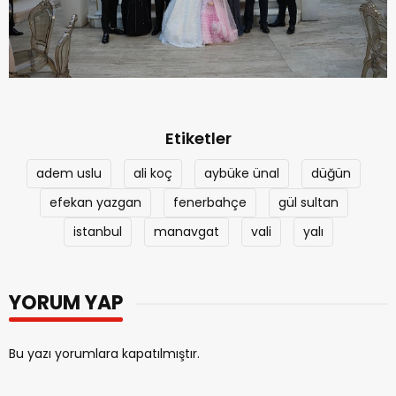
Etiketler
adem uslu
ali koç
aybüke ünal
düğün
efekan yazgan
fenerbahçe
gül sultan
istanbul
manavgat
vali
yalı
YORUM YAP
Bu yazı yorumlara kapatılmıştır.