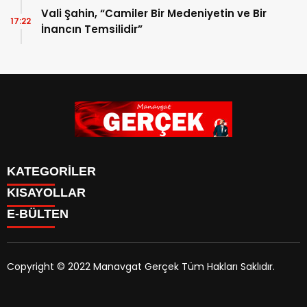
Vali Şahin, “Camiler Bir Medeniyetin ve Bir
17:22
İnancın Temsilidir”
KATEGORİLER
KISAYOLLAR
Siyaset
E-BÜLTEN
Eğitim
Güncel
Asayiş
Yazarlar
Copyright © 2022 Manavgat Gerçek Tüm Hakları Saklıdır.
Ekonomi
manavgatgercek.com
e-bültenine abone olarak,
Turizm
tarafınıza haber, duyuru ve kampanya içerikli e-postaların