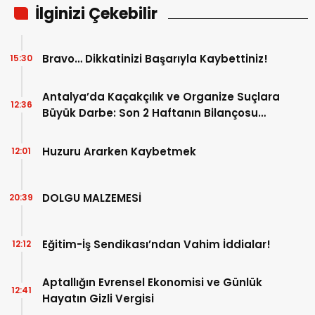
İlginizi Çekebilir
Bravo… Dikkatinizi Başarıyla Kaybettiniz!
15:30
Antalya’da Kaçakçılık ve Organize Suçlara
12:36
Büyük Darbe: Son 2 Haftanın Bilançosu
Açıklandı!
Huzuru Ararken Kaybetmek
12:01
DOLGU MALZEMESİ
20:39
Eğitim-İş Sendikası’ndan Vahim İddialar!
12:12
Aptallığın Evrensel Ekonomisi ve Günlük
12:41
Hayatın Gizli Vergisi