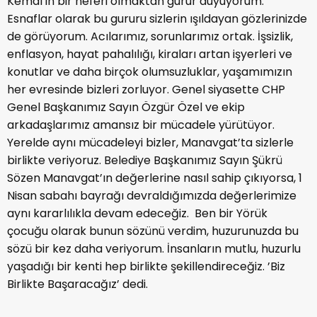
Kemal’in bir neferi olmaktan gurur duyuyorum.
Esnaflar olarak bu gururu sizlerin ışıldayan gözlerinizde
de görüyorum. Acılarımız, sorunlarımız ortak. İşsizlik,
enflasyon, hayat pahalılığı, kiraları artan işyerleri ve
konutlar ve daha birçok olumsuzluklar, yaşamımızın
her evresinde bizleri zorluyor. Genel siyasette CHP
Genel Başkanımız Sayın Özgür Özel ve ekip
arkadaşlarımız amansız bir mücadele yürütüyor.
Yerelde aynı mücadeleyi bizler, Manavgat’ta sizlerle
birlikte veriyoruz. Belediye Başkanımız Sayın Şükrü
Sözen Manavgat’ın değerlerine nasıl sahip çıkıyorsa, 1
Nisan sabahı bayrağı devraldığımızda değerlerimize
aynı kararlılıkla devam edeceğiz. Ben bir Yörük
çocuğu olarak bunun sözünü verdim, huzurunuzda bu
sözü bir kez daha veriyorum. İnsanların mutlu, huzurlu
yaşadığı bir kenti hep birlikte şekillendireceğiz. ’Biz
Birlikte Başaracağız’ dedi.