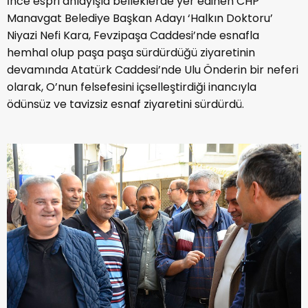
İnce espri anlayışla belleklerde yer edinen CHP
Manavgat Belediye Başkan Adayı ‘Halkın Doktoru’
Niyazi Nefi Kara, Fevzipaşa Caddesi’nde esnafla
hemhal olup paşa paşa sürdürdüğü ziyaretinin
devamında Atatürk Caddesi’nde Ulu Önderin bir neferi
olarak, O’nun felsefesini içselleştirdiği inancıyla
ödünsüz ve tavizsiz esnaf ziyaretini sürdürdü.