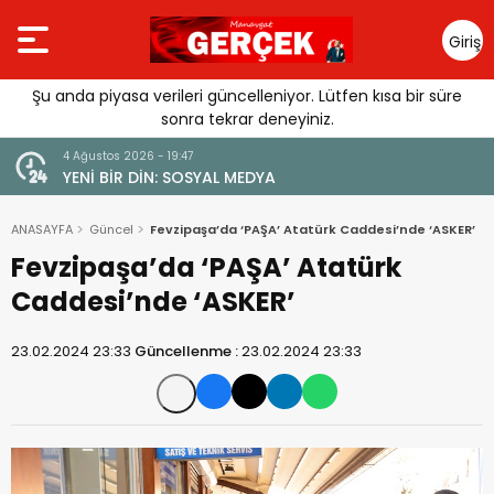
Giriş
Yap
Şu anda piyasa verileri güncelleniyor. Lütfen kısa bir süre
sonra tekrar deneyiniz.
4 Ağustos 2026 - 19:47
URGUSU:
YENİ BİR DİN: SOSYAL MEDYA
MELİ”
ANASAYFA
Güncel
Fevzipaşa’da ‘PAŞA’ Atatürk Caddesi’nde ‘ASKER’
Fevzipaşa’da ‘PAŞA’ Atatürk
Caddesi’nde ‘ASKER’
23.02.2024 23:33
Güncellenme :
23.02.2024 23:33