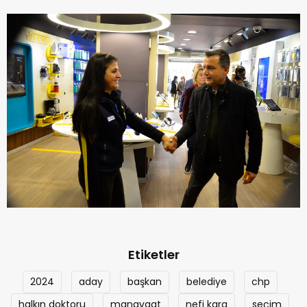
Etiketler
2024
aday
başkan
belediye
chp
halkın doktoru
manavgat
nefi kara
seçim