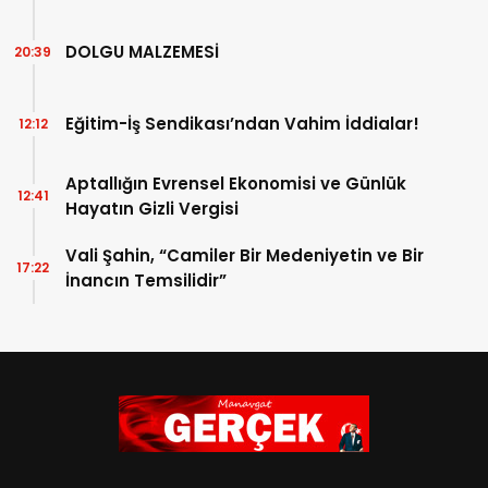
DOLGU MALZEMESİ
20:39
Eğitim-İş Sendikası’ndan Vahim İddialar!
12:12
Aptallığın Evrensel Ekonomisi ve Günlük
12:41
Hayatın Gizli Vergisi
Vali Şahin, “Camiler Bir Medeniyetin ve Bir
17:22
İnancın Temsilidir”